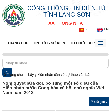
CỔNG THÔNG TIN ĐIỆN TỬ
TỈNH LẠNG SƠN
XÃ THỐNG NHẤT
VIE
EN
TRANG CHỦ
TIN TỨC - SỰ KIỆN
TỔ CHỨC BỘ MÁY
CỔ
Toggle
naviga
Trang chủ
Lấy ý kiến nhân dân về dự thảo văn bản
Nghị quyết sửa đổi, bổ sung một số điều của
Hiến pháp nước Cộng hòa xã hội chủ nghĩa Việt
Nam năm 2013
Gửi góp ý