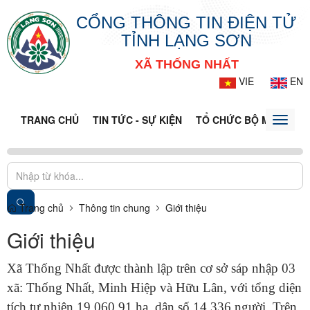
CỔNG THÔNG TIN ĐIỆN TỬ
TỈNH LẠNG SƠN
XÃ THỐNG NHẤT
VIE
EN
TRANG CHỦ
TIN TỨC - SỰ KIỆN
TỔ CHỨC BỘ MÁY
CỔ
Toggle
naviga
Trang chủ
Thông tin chung
Giới thiệu
Giới thiệu
Xã Thống Nhất được thành lập trên cơ sở sáp nhập 03
xã: Thống Nhất, Minh Hiệp và Hữu Lân, với tổng diện
tích tự nhiên 19.060,91 ha, dân số 14.336 người. Trên