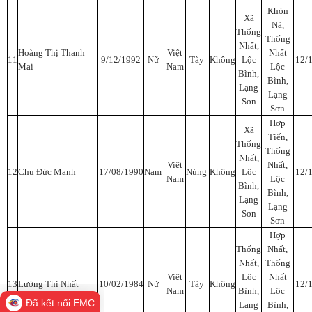
Khòn
Xã
Nà,
Thống
Thống
Nhất,
Hoàng Thị Thanh
Việt
Nhất
11
9/12/1992
Nữ
Tày
Không
Lộc
12/
Mai
Nam
Lộc
Bình,
Bình,
Lạng
Lạng
Sơn
Sơn
Hợp
Xã
Tiến,
Thống
Thống
Nhất,
Việt
Nhất,
12
Chu Đức Mạnh
17/08/1990
Nam
Nùng
Không
Lộc
12/
Nam
Lộc
Bình,
Bình,
Lạng
Lạng
Sơn
Sơn
Hợp
Thống
Nhất,
Nhất,
Thống
Việt
Lộc
Nhất
13
Lường Thị Nhất
10/02/1984
Nữ
Tày
Không
12/
Nam
Bình,
Lộc
Đã kết nối EMC
Lạng
Bình,