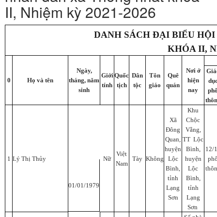
II, Nhiệm kỳ 2021-2026
DANH SÁCH ĐẠI BIỂU HỘ
KHÓA II, N
Ngày,
Nơi ở
Giá
Giới
Quốc
Dân
Tôn
Quê
0
Họ và tên
tháng, năm
hiện
dụ
tính
tịch
tộc
giáo
quán
sinh
nay
ph
thô
Khu
Xã
Chộc
Đông
Vằng,
Quan,
TT Lộc
huyện
Bình,
12/
Việt
1
Lý Thị Thủy
Nữ
Tày
Không
Lộc
huyện
ph
Nam
Bình,
Lộc
thô
tỉnh
Bình,
01/01/1979
Lạng
tỉnh
Sơn
Lạng
Sơn