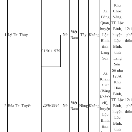
Khu
Xã
Chộc
Đông
Vằng,
Quan,
TT Lộc
huyện
Bình,
12/
Việt
1
Lý Thị Thủy
Nữ
Tày
Không
Lộc
huyện
ph
Nam
Bình,
Lộc
thô
tỉnh
Bình,
01/01/1979
Lạng
tỉnh
Sơn
Lạng
Sơn
Số nhà
Xã
123A,
Khánh
Khu
Xuân
Hòa
(Bằng
Bình,
Khánh
TT Lộc
12/
Việt
cũ),
26/6/1984
2
Hứa Thị Tuyết
Nữ
Nùng
Không
Bình,
ph
Nam
huyện
huyện
thô
Lộc
Lộc
Bình,
Bình,
tỉnh
tỉnh