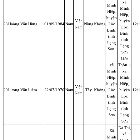
xã
Minh
Minh
Hiệp,
Hiệp,
huyện
Việt
huyện
28
Hoàng Văn Hùng
01/09/1984
Nam
Nùng
Không
Lộc
12/
Nam
Lộc
Bình,
Bình,
tỉnh
tỉnh
Lạng
Lạng
Sơn
Sơn
Liên
xã
Thôn 1,
Minh
xã
Hiệp,
Minh
huyện
Hiệp,
Việt
29
Lương Văn Liêm
22/07/1970
Nam
Tày
Không
Lộc
huyện
12/
Nam
Bình,
Lộc
tỉnh
Bình,
Lạng
tỉnh
Sơn
Lạng
Sơn
Nà Thì,
Xã
xã
Minh