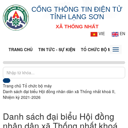
CỔNG THÔNG TIN ĐIỆN TỬ
TỈNH LẠNG SƠN
XÃ THỐNG NHẤT
VIE
EN
TRANG CHỦ
TIN TỨC - SỰ KIỆN
TỔ CHỨC BỘ MÁY
CỔ
Toggle
naviga
Trang chủ
Tổ chức bộ máy
Danh sách đại biểu Hội đồng nhân dân xã Thống nhất khoá II,
Nhiệm kỳ 2021-2026
Danh sách đại biểu Hội đồng
nhân dân xã Thống nhất khoá