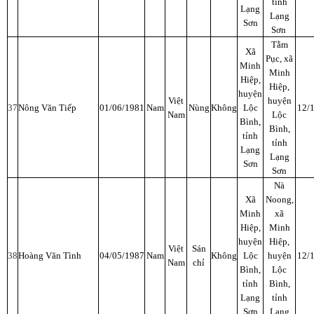
tỉnh
Lạng
Lạng
Sơn
Sơn
Tằm
Xã
Pục, xã
Minh
Minh
Hiệp,
Hiệp,
huyện
Việt
huyện
37
Nông Văn Tiếp
01/06/1981
Nam
Nùng
Không
Lộc
12/
Nam
Lộc
Bình,
Bình,
tỉnh
tỉnh
Lạng
Lạng
Sơn
Sơn
Nà
Xã
Noong,
Minh
xã
Hiệp,
Minh
huyện
Hiệp,
Việt
Sán
38
Hoàng Văn Tình
04/05/1987
Nam
Không
Lộc
huyện
12/
Nam
chỉ
Bình,
Lộc
tỉnh
Bình,
Lạng
tỉnh
Sơn
Lạng