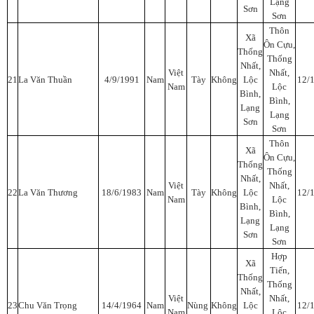
Lạng
Sơn
Sơn
Thôn
Xã
Ôn Cựu,
Thống
Thống
Nhất,
Việt
Nhất,
21
La Văn Thuần
4/9/1991
Nam
Tày
Không
Lộc
12/
Nam
Lộc
Bình,
Bình,
Lạng
Lạng
Sơn
Sơn
Thôn
Xã
Ôn Cựu,
Thống
Thống
Nhất,
Việt
Nhất,
22
La Văn Thương
18/6/1983
Nam
Tày
Không
Lộc
12/
Nam
Lộc
Bình,
Bình,
Lạng
Lạng
Sơn
Sơn
Hợp
Xã
Tiến,
Thống
Thống
Nhất,
Việt
Nhất,
23
Chu Văn Trọng
14/4/1964
Nam
Nùng
Không
Lộc
12/
Nam
Lộc