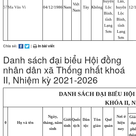
huyện
Lân,
Việt
57
Ma Văn Vì
04/12/1986
Nam
Tày
Không
Lộc
huyện
12/
Nam
Bình,
Lộc
tỉnh
Bình,
Lạng
tỉnh
Sơn
Lạng
Sơn
Chia sẻ:
|
In bài viết
Danh sách đại biểu Hội đồng
nhân dân xã Thống nhất khoá
II, Nhiệm kỳ 2021-2026
DANH SÁCH ĐẠI BIỂU HỘ
KHÓA II, N
Ngày,
Nơi ở
Giá
Giới
Quốc
Dân
Tôn
Quê
0
Họ và tên
tháng, năm
hiện
dụ
tính
tịch
tộc
giáo
quán
sinh
nay
ph
thô