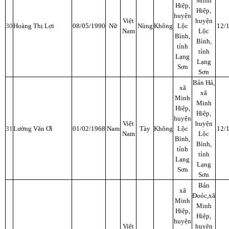
Minh
Hiệp,
Hiệp,
huyện
Việt
huyện
30
Hoàng Thị Lợi
08/05/1990
Nữ
Nùng
Không
Lộc
12/
Nam
Lộc
Bình,
Bình,
tỉnh
tỉnh
Lạng
Lạng
Sơn
Sơn
Bản Hả,
xã
xã
Minh
Minh
Hiệp,
Hiệp,
huyện
Việt
huyện
31
Lường Văn Ơi
01/02/1968
Nam
Tày
Không
Lộc
12/
Nam
Lộc
Bình,
Bình,
tỉnh
tỉnh
Lạng
Lạng
Sơn
Sơn
Bản
xã
Đoóc,xã
Minh
Minh
Hiệp,
Hiệp,
huyện
Việt
huyện