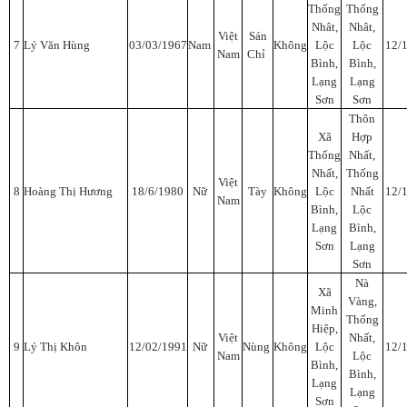
Thống
Thống
Nhât,
Nhât,
Việt
Sán
7
Lý Văn Hùng
03/03/1967
Nam
Không
Lộc
Lộc
12/
Nam
Chỉ
Bình,
Bình,
Lạng
Lạng
Sơn
Sơn
Thôn
Xã
Hợp
Thống
Nhất,
Nhất,
Thống
Việt
8
Hoàng Thị Hương
18/6/1980
Nữ
Tày
Không
Lộc
Nhất
12/
Nam
Bình,
Lộc
Lạng
Bình,
Sơn
Lạng
Sơn
Nà
Xã
Vàng,
Minh
Thống
Hiệp,
Việt
Nhất,
9
Lý Thị Khôn
12/02/1991
Nữ
Nùng
Không
Lộc
12/
Nam
Lộc
Bình,
Bình,
Lạng
Lạng
Sơn