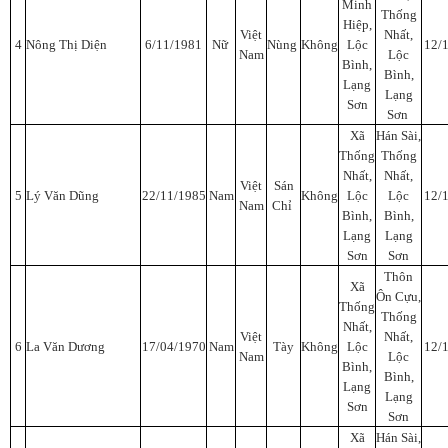
Minh
Thống
Hiệp,
Việt
Nhất,
4
Nông Thị Diện
6/11/1981
Nữ
Nùng
Không
Lộc
12/
Nam
Lộc
Bình,
Bình,
Lạng
Lạng
Sơn
Sơn
Xã
Hán Sài,
Thống
Thống
Nhất,
Nhất,
Việt
Sán
5
Lý Văn Dũng
22/11/1985
Nam
Không
Lộc
Lộc
12/
Nam
Chỉ
Bình,
Bình,
Lạng
Lạng
Sơn
Sơn
Thôn
Xã
Ôn Cựu,
Thống
Thống
Nhất,
Việt
Nhất,
6
La Văn Dương
17/04/1970
Nam
Tày
Không
Lộc
12/
Nam
Lộc
Bình,
Bình,
Lạng
Lạng
Sơn
Sơn
Xã
Hán Sài,