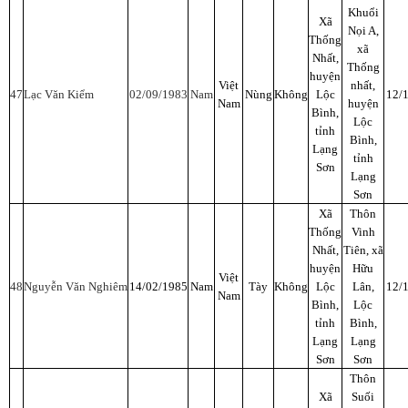
Khuổi
Xã
Nọi A,
Thống
xã
Nhất,
Thống
huyện
Việt
nhất,
47
Lạc Văn Kiểm
02/09/1983
Nam
Nùng
Không
Lộc
12/
Nam
huyện
Bình,
Lộc
tỉnh
Bình,
Lạng
tỉnh
Sơn
Lạng
Sơn
Xã
Thôn
Thống
Vinh
Nhất,
Tiên, xã
huyện
Hữu
Việt
48
Nguyễn Văn Nghiêm
14/02/1985
Nam
Tày
Không
Lộc
Lân,
12/
Nam
Bình,
Lộc
tỉnh
Bình,
Lạng
Lạng
Sơn
Sơn
Thôn
Xã
Suối