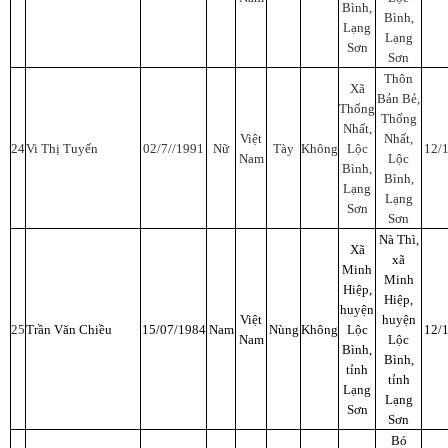
Bình,
Bình,
Lạng
Lạng
Sơn
Sơn
Thôn
Xã
Bản Bẻ,
Thống
Thống
Nhất,
Việt
Nhất,
24
Vi Thị Tuyến
02/7//1991
Nữ
Tày
Không
Lộc
12/
Nam
Lộc
Bình,
Bình,
Lạng
Lạng
Sơn
Sơn
Nà Thì,
Xã
xã
Minh
Minh
Hiệp,
Hiệp,
huyện
Việt
huyện
25
Trần Văn Chiều
15/07/1984
Nam
Nùng
Không
Lộc
12/
Nam
Lộc
Bình,
Bình,
tỉnh
tỉnh
Lạng
Lạng
Sơn
Sơn
Bó