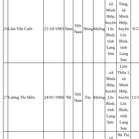
xã
Tảng,
Minh
xã
Hiệp,
Minh
huyện
Hiệp,
Việt
26
Lâm Văn Cười
21/10/1985
Nam
Nùng
Không
Lộc
huyện
9/1
Nam
Bình,
Lộc
tỉnh
Bình,
Lạng
tỉnh
Sơn
Lạng
Sơn
Liên
,xã
Thôn 1,
Minh
xã
Hiệp,
Minh
huyện
Hiệp,
Việt
27
Lường Thị Hiền
24/01/1986
Nữ
Tày
Không
Lộc
huyện
12/
Nam
Bình,
Lộc
tỉnh
Bình,
Lạng
tỉnh
Sơn
Lạng
Sơn
Nà Thì,
xã