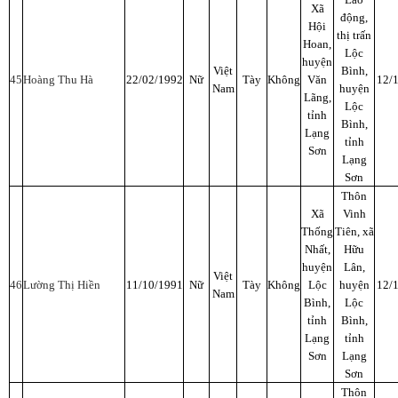
Xã
động,
Hội
thị trấn
Hoan,
Lộc
huyện
Việt
Bình,
45
Hoàng Thu Hà
22/02/1992
Nữ
Tày
Không
Văn
12/
Nam
huyện
Lãng,
Lộc
tỉnh
Bình,
Lạng
tỉnh
Sơn
Lạng
Sơn
Thôn
Xã
Vinh
Thống
Tiên, xã
Nhất,
Hữu
huyện
Lân,
Việt
46
Lường Thị Hiền
11/10/1991
Nữ
Tày
Không
Lộc
huyện
12/
Nam
Bình,
Lộc
tỉnh
Bình,
Lạng
tỉnh
Sơn
Lạng
Sơn
Thôn