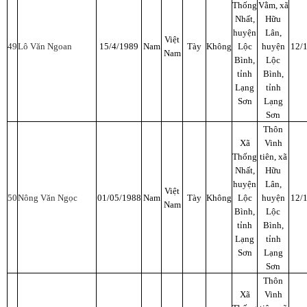
Thống
Vằm, xã
Nhất,
Hữu
huyện
Lân,
Việt
49
Lô Văn Ngoan
15/4/1989
Nam
Tày
Không
Lộc
huyện
12/
Nam
Bình,
Lộc
tỉnh
Bình,
Lạng
tỉnh
Sơn
Lạng
Sơn
Thôn
Xã
Vinh
Thống
tiên, xã
Nhất,
Hữu
huyện
Lân,
Việt
50
Nông Văn Ngọc
01/05/1988
Nam
Tày
Không
Lộc
huyện
12/
Nam
Bình,
Lộc
tỉnh
Bình,
Lạng
tỉnh
Sơn
Lạng
Sơn
Thôn
Xã
Vinh