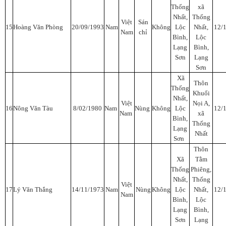
Thống
xã
Nhất,
Thống
Việt
Sán
15
Hoàng Văn Phòng
20/09/1993
Nam
Không
Lộc
Nhất,
12/
Nam
chỉ
Bình,
Lộc
Lạng
Bình,
Sơn
Lạng
Sơn
Xã
Thôn
Thống
Khuổi
Nhất,
Việt
Nọi A,
16
Nông Văn Tàu
8/02/1980
Nam
Nùng
Không
Lộc
12/
Nam
xã
Bình,
Thống
Lạng
Nhất
Sơn
Thôn
Xã
Tằm
Thống
Phiêng,
Nhất,
Thống
Việt
17
Lý Văn Thắng
14/11/1973
Nam
Nùng
Không
Lộc
Nhất,
12/
Nam
Bình,
Lộc
Lạng
Bình,
Sơn
Lạng