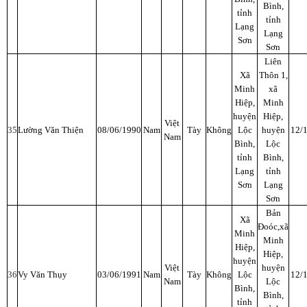
Bình,
tỉnh
tỉnh
Lạng
Lạng
Sơn
Sơn
Liên
Xã
Thôn 1,
Minh
xã
Hiệp,
Minh
huyện
Hiệp,
Việt
35
Lường Văn Thiện
08/06/1990
Nam
Tày
Không
Lộc
huyện
12/
Nam
Bình,
Lộc
tỉnh
Bình,
Lạng
tỉnh
Sơn
Lạng
Sơn
Bản
Xã
Đoóc,xã
Minh
Minh
Hiệp,
Hiệp,
huyện
Việt
huyện
36
Vy Văn Thụy
03/06/1991
Nam
Tày
Không
Lộc
12/
Nam
Lộc
Bình,
Bình,
tỉnh