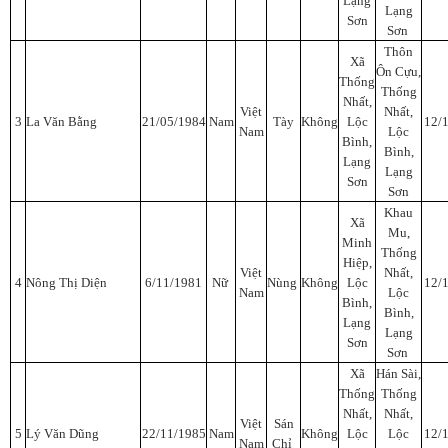
Lạng
Lạng
Sơn
Sơn
Thôn
Xã
Ôn Cựu,
Thống
Thống
Nhất,
Việt
Nhất,
3
La Văn Bằng
21/05/1984
Nam
Tày
Không
Lộc
12/
Nam
Lộc
Bình,
Bình,
Lạng
Lạng
Sơn
Sơn
Khau
Xã
Mu,
Minh
Thống
Hiệp,
Việt
Nhất,
4
Nông Thị Diện
6/11/1981
Nữ
Nùng
Không
Lộc
12/
Nam
Lộc
Bình,
Bình,
Lạng
Lạng
Sơn
Sơn
Xã
Hán Sài,
Thống
Thống
Nhất,
Nhất,
Việt
Sán
5
Lý Văn Dũng
22/11/1985
Nam
Không
Lộc
Lộc
12/
Nam
Chỉ