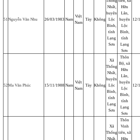
Thống
tiên, xã
Nhất,
Hữu
huyện
Lân,
Việt
51
Nguyễn Văn Nhu
26/03/1983
Nam
Tày
Không
Lộc
huyện
12/
Nam
Bình,
Lộc
tỉnh
Bình,
Lạng
tỉnh
Sơn
Lạng
Sơn
Thôn
Xã
Bộ, xã
Thống
Hữu
Nhất,
Lân,
huyện
Việt
huyện
52
Ma Văn Phúc
15/11/1988
Nam
Tày
Không
Lộc
12/
Nam
Lộc
Bình,
Bình,
tỉnh
tỉnh
Lạng
Lạng
Sơn
Sơn
Thôn
Xã
Vinh
Thống
tiên, xã
Nhất,
Hữu