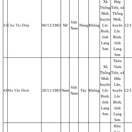
Xã
Hợp
Thống
Tiến, xã
Nhất,
Thống
huyện
Nhất,
Việt
43
Chu Thị Điệp
06/12/1982
Nữ
Nùng
Không
Lộc
huyện
12/
Nam
Bình,
Lộc
tỉnh
Bình,
Lạng
tỉnh
Sơn
Lạng
Sơn
Thôn
Xã
Vinh
Thống
Tiên, xã
Nhất,
Hữu
huyện
Lân,
Việt
44
Ma Văn Đình
20/11/1983
Nam
Tày
Không
Lộc
huyện
12/
Nam
Bình,
Lộc
tỉnh
Bình,
Lạng
tỉnh
Sơn
Lạng
Sơn
Khu
Lao