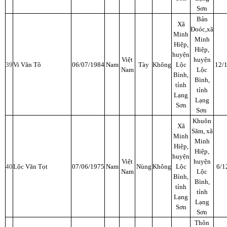
Sơn
Bản
Xã
Đoóc,xã
Minh
Minh
Hiệp,
Hiệp,
huyện
Việt
huyện
39
Vi Văn Tô
06/07/1984
Nam
Tày
Không
Lộc
12/
Nam
Lộc
Bình,
Bình,
tỉnh
tỉnh
Lạng
Lạng
Sơn
Sơn
Khuôn
Xã
Săm, xã
Minh
Minh
Hiệp,
Hiệp,
huyện
Việt
huyện
40
Lộc Văn Tọt
07/06/1975
Nam
Nùng
Không
Lộc
6/1
Nam
Lộc
Bình,
Bình,
tỉnh
tỉnh
Lạng
Lạng
Sơn
Sơn
Thôn