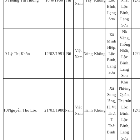
8
Hoàng Thị Hương
18/6/1980
Nữ
Tày
Không
Lộc
Nhất
12/
Nam
Bình,
Lộc
Lạng
Bình,
Sơn
Lạng
Sơn
Nà
Xã
Vàng,
Minh
Thống
Hiệp,
Việt
Nhất,
9
Lý Thị Khôn
12/02/1991
Nữ
Nùng
Không
Lộc
12/
Nam
Lộc
Bình,
Bình,
Lạng
Lạng
Sơn
Sơn
Khu
Xã
Phiêng
Song
Quăn,
lãng,
Thị trấn
Việt
H. Vũ
Lộc
10
Nguyễn Thọ Lộc
21/03/1980
Nam
Kinh
Không
12/
Nam
Thư,
Bình,
T.
Lộc
Thái
Bình,
Bình
Lạng
Sơn