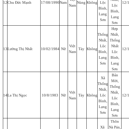
12
Chu Đức Mạnh
17/08/1990
Nam
Nùng
Không
Lộc
12/
Nam
Lộc
Bình,
Bình,
Lạng
Lạng
Sơn
Sơn
Hợp
Thống
Nhất,
Nhất,
Thống
Việt
Lộc
Nhất
13
Lường Thị Nhất
10/02/1984
Nữ
Tày
Không
12/
Nam
Bình,
Lộc
Lạng
Bình,
Sơn
Lạng
Sơn
Bản
Xã
Mới,
Thống
Thống
Nhất,
Việt
Nhất,
14
La Thị Ngọc
10/8/1983
Nữ
Tày
Không
Lộc
12/
Nam
Lộc
Bình,
Bình,
Lạng
Lạng
Sơn
Sơn
Thôn
Xã
Nà Pán,