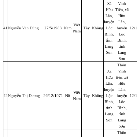
Xã
Vinh
Hữu
Tiên, xã
Lân,
Hữu
huyện
Lân,
Việt
41
Nguyễn Văn Dũng
27/5/1983
Nam
Tày
Không
Lộc
huyện
12/
Nam
Bình,
Lộc
tỉnh
Bình,
Lạng
tỉnh
Sơn
Lạng
Sơn
Thôn
Xã
Vinh
Hữu
tiên, xã
Lân,
Hữu
huyện
Lân,
Việt
42
Nguyễn Thị Dương
26/12/1971
Nữ
Tày
Không
Lộc
huyện
12/
Nam
Bình,
Lộc
tỉnh
Bình,
Lạng
tỉnh
Sơn
Lạng
Sơn
Thôn