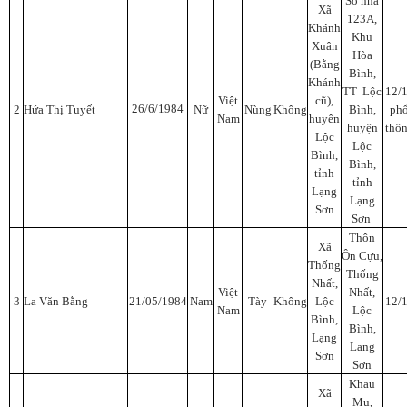
Số nhà
Xã
123A,
Khánh
Khu
Xuân
Hòa
(Bằng
Bình,
Khánh
TT Lộc
12/
Việt
cũ),
26/6/1984
2
Hứa Thị Tuyết
Nữ
Nùng
Không
Bình,
ph
Nam
huyện
huyện
thô
Lộc
Lộc
Bình,
Bình,
tỉnh
tỉnh
Lạng
Lạng
Sơn
Sơn
Thôn
Xã
Ôn Cựu,
Thống
Thống
Nhất,
Việt
Nhất,
3
La Văn Bằng
21/05/1984
Nam
Tày
Không
Lộc
12/
Nam
Lộc
Bình,
Bình,
Lạng
Lạng
Sơn
Sơn
Khau
Xã
Mu,