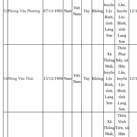
huyện
Lân,
Việt
53
Phùng Văn Phượng
07/11/1991
Nam
Tày
Không
Lộc
huyện
12/
Nam
Bình,
Lộc
tỉnh
Bình,
Lạng
tỉnh
Sơn
Lạng
Sơn
Thôn
Xã
Phai
Thống
Bây, xã
Nhất,
Hữu
huyện
Lân,
Việt
54
Nông Văn Thái
15/12/1990
Nam
Tày
Không
Lộc
huyện
12/
Nam
Bình,
Lộc
tỉnh
Bình,
Lạng
tỉnh
Sơn
Lạng
Sơn
Thôn
Xã
Vinh
Thống
Tiên, xã
Nhất,
Hữu