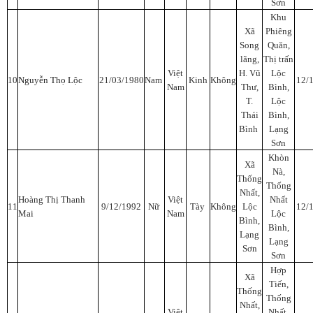
Sơn
Khu
Xã
Phiêng
Song
Quăn,
lãng,
Thị trấn
Việt
H. Vũ
Lộc
10
Nguyễn Thọ Lộc
21/03/1980
Nam
Kinh
Không
12/
Nam
Thư,
Bình,
T.
Lộc
Thái
Bình,
Bình
Lạng
Sơn
Khòn
Xã
Nà,
Thống
Thống
Nhất,
Hoàng Thị Thanh
Việt
Nhất
11
9/12/1992
Nữ
Tày
Không
Lộc
12/
Mai
Nam
Lộc
Bình,
Bình,
Lạng
Lạng
Sơn
Sơn
Hợp
Xã
Tiến,
Thống
Thống
Nhất,
Việt
Nhất,