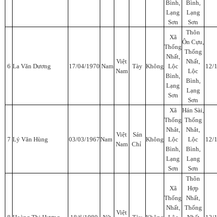
Bình,
Bình,
Lạng
Lạng
Sơn
Sơn
Thôn
Xã
Ôn Cựu,
Thống
Thống
Nhất,
Việt
Nhất,
6
La Văn Dương
17/04/1970
Nam
Tày
Không
Lộc
12/
Nam
Lộc
Bình,
Bình,
Lạng
Lạng
Sơn
Sơn
Xã
Hán Sài,
Thống
Thống
Nhât,
Nhât,
Việt
Sán
7
Lý Văn Hùng
03/03/1967
Nam
Không
Lộc
Lộc
12/
Nam
Chỉ
Bình,
Bình,
Lạng
Lạng
Sơn
Sơn
Thôn
Xã
Hợp
Thống
Nhất,
Nhất,
Thống
Việt