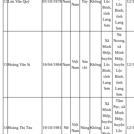
32
Lưu Văn Quý
05/10/1978
Nam
Tày
Không
Lộc
12/
Nam
Lộc
Bình,
Bình,
tỉnh
tỉnh
Lạng
Lạng
Sơn
Sơn
Nà
Xã
Noong,
Minh
xã
Hiệp,
Minh
huyện
Hiệp,
Việt
Sán
33
Hoàng Văn Sị
16/04/1984
Nam
Không
Lộc
huyện
12/
Nam
chỉ
Bình,
Lộc
tỉnh
Bình,
Lạng
tỉnh
Sơn
Lạng
Sơn
Tằm
Xã
Pục, xã
Minh
Minh
Hiệp,
Hiệp,
huyện
Việt
huyện
34
Hoàng Thị Tàu
19/10/1981
Nữ
Nùng
Không
Lộc
12/
Nam
Lộc
Bình,