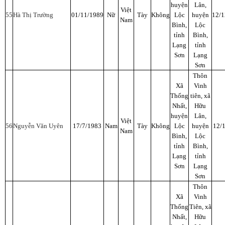
huyện
Lân,
Việt
55
Hà Thị Trường
01/11/1989
Nữ
Tày
Không
Lộc
huyện
12/
Nam
Bình,
Lộc
tỉnh
Bình,
Lạng
tỉnh
Sơn
Lạng
Sơn
Thôn
Xã
Vinh
Thống
tiên, xã
Nhất,
Hữu
huyện
Lân,
Việt
56
Nguyễn Văn Uyên
17/7/1983
Nam
Tày
Không
Lộc
huyện
12/
Nam
Bình,
Lộc
tỉnh
Bình,
Lạng
tỉnh
Sơn
Lạng
Sơn
Thôn
Xã
Vinh
Thống
Tiên, xã
Nhất,
Hữu