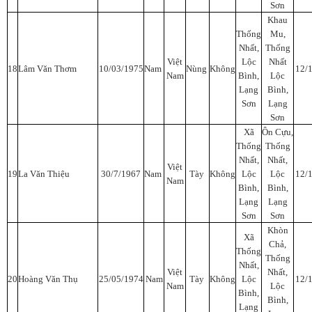
Sơn
Khau
Thống
Mu,
Nhất,
Thống
Việt
Lộc
Nhất
18
Lâm Văn Thơm
10/03/1975
Nam
Nùng
Không
12/
Nam
Bình,
Lộc
Lạng
Bình,
Sơn
Lạng
Sơn
Xã
Ôn Cựu,
Thống
Thống
Nhất,
Nhất,
Việt
19
La Văn Thiệu
30/7/1967
Nam
Tày
Không
Lộc
Lộc
12/
Nam
Bình,
Bình,
Lạng
Lạng
Sơn
Sơn
Khòn
Xã
Chả,
Thống
Thống
Nhất,
Việt
Nhất,
20
Hoàng Văn Thụ
25/05/1974
Nam
Tày
Không
Lộc
12/
Nam
Lộc
Bình,
Bình,
Lạng