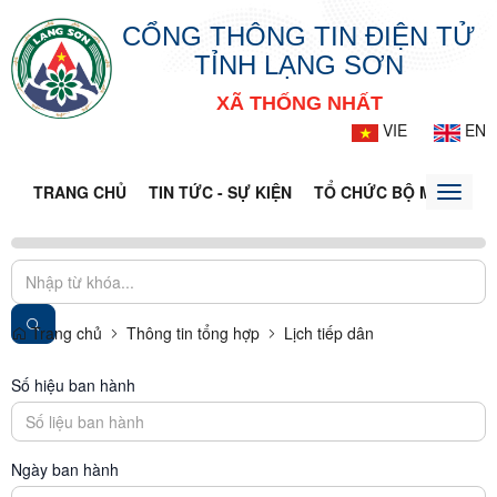
CỔNG THÔNG TIN ĐIỆN TỬ
TỈNH LẠNG SƠN
XÃ THỐNG NHẤT
VIE
EN
TRANG CHỦ
TIN TỨC - SỰ KIỆN
TỔ CHỨC BỘ MÁY
CỔ
Toggle
naviga
Trang chủ
Thông tin tổng hợp
Lịch tiếp dân
Số hiệu ban hành
Ngày ban hành