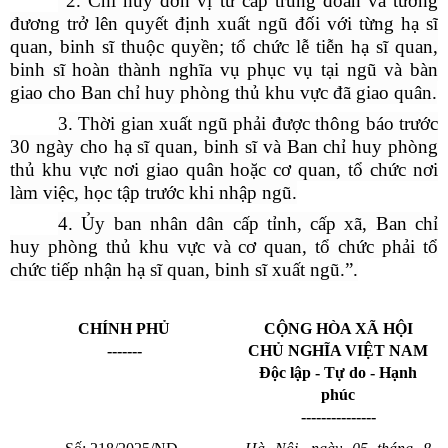
“2. Chỉ huy đơn vị từ cấp trung đoàn và tương
đương trở lên quyết định xuất ngũ đối với từng hạ sĩ
quan, binh sĩ thuộc quyền; tổ chức lễ tiễn hạ sĩ quan,
binh sĩ hoàn thành nghĩa vụ phục vụ tại ngũ và bàn
giao cho Ban chỉ huy phòng thủ khu vực đã giao quân.
3. Thời gian xuất ngũ phải được thông báo trước
30 ngày cho hạ sĩ quan, binh sĩ và Ban chỉ huy phòng
thủ khu vực nơi giao quân hoặc cơ quan, tổ chức nơi
làm việc, học tập trước khi nhập ngũ.
4. Ủy ban nhân dân cấp tỉnh, cấp xã, Ban chỉ
huy phòng thủ khu vực và cơ quan, tổ chức phải tổ
chức tiếp nhận hạ sĩ quan, binh sĩ xuất ngũ.”.
CHÍNH PHỦ
CỘNG HÒA XÃ HỘI
-------
CHỦ NGHĨA VIỆT NAM
Độc lập - Tự do - Hạnh
phúc
---------------