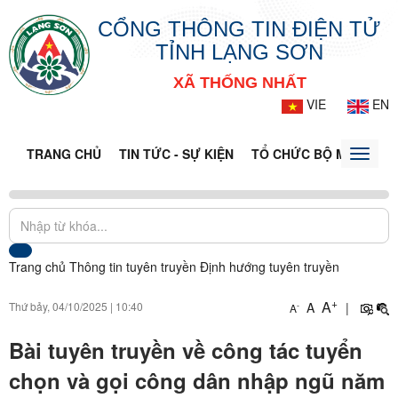
CỔNG THÔNG TIN ĐIỆN TỬ
TỈNH LẠNG SƠN
XÃ THỐNG NHẤT
VIE
EN
TRANG CHỦ
TIN TỨC - SỰ KIỆN
TỔ CHỨC BỘ MÁY
CỔ
Toggle
naviga
Trang chủ
Thông tin tuyên truyền
Định hướng tuyên truyền
+
A
Thứ bảy, 04/10/2025
|
10:40
A
|
-
A
Bài tuyên truyền về công tác tuyển
chọn và gọi công dân nhập ngũ năm