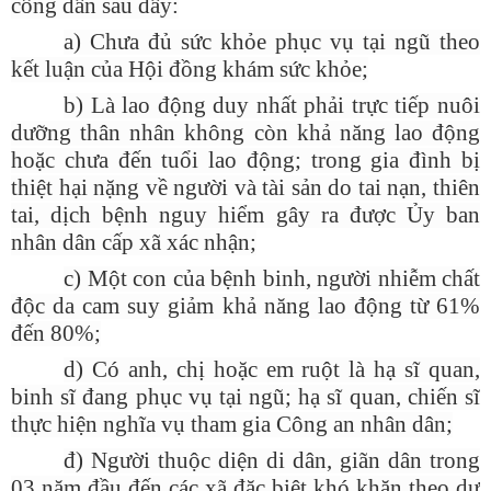
công dân sau đây:
a) Chưa đủ sức khỏe phục vụ tại ngũ theo
kết luận của Hội đồng khám sức khỏe;
b) Là lao động duy nhất phải trực tiếp nuôi
dưỡng thân nhân không còn khả năng lao động
hoặc chưa đến tuổi lao động; trong gia đình bị
thiệt hại nặng về người và tài sản do tai nạn, thiên
tai, dịch bệnh nguy hiểm gây ra được Ủy ban
nhân dân cấp xã xác nhận;
c) Một con của bệnh binh, người nhiễm chất
độc da cam suy giảm khả năng lao động từ 61%
đến 80%;
d) Có anh, chị hoặc em ruột là hạ sĩ quan,
binh sĩ đang phục vụ tại ngũ; hạ sĩ quan, chiến sĩ
thực hiện nghĩa vụ tham gia Công an nhân dân;
đ) Người thuộc diện di dân, giãn dân trong
03 năm đầu đến các xã đặc biệt khó khăn theo dự