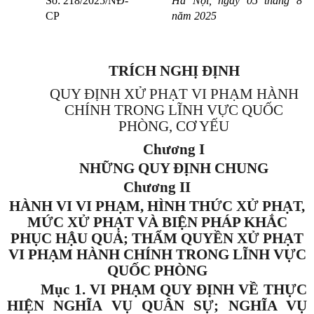
Số: 218/2025/NĐ-
Hà Nội, ngày 05 tháng 8
CP
năm 2025
TRÍCH NGHỊ ĐỊNH
QUY ĐỊNH XỬ PHẠT VI PHẠM HÀNH
CHÍNH TRONG LĨNH VỰC QUỐC
PHÒNG, CƠ YẾU
Chương I
NHỮNG QUY ĐỊNH CHUNG
Chương II
HÀNH VI VI PHẠM, HÌNH THỨC XỬ PHẠT,
MỨC XỬ PHẠT VÀ BIỆN PHÁP KHẮC
PHỤC HẬU QUẢ; THẨM QUYỀN XỬ PHẠT
VI PHẠM HÀNH CHÍNH TRONG LĨNH VỰC
QUỐC PHÒNG
Mục 1. VI PHẠM QUY ĐỊNH VỀ THỰC
HIỆN NGHĨA VỤ QUÂN SỰ; NGHĨA VỤ