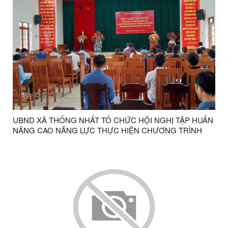
UBND XÃ THỐNG NHẤT TỔ CHỨC HỘI NGHỊ TẬP HUẤN
NÂNG CAO NĂNG LỰC THỰC HIỆN CHƯƠNG TRÌNH
MỤC TIÊU QUỐC GIA GIẢM NGHÈO VÀ KỸ NĂNG RÀ
SOÁT HỘ NGHÈO, HỘ CẬN NGHÈO NĂM 2025