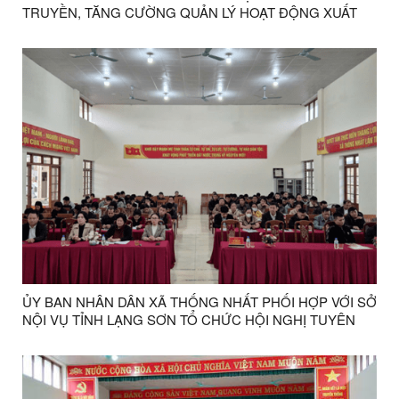
TRUYỀN, TĂNG CƯỜNG QUẢN LÝ HOẠT ĐỘNG XUẤT
CẢNH, NHẬP CẢNH TRÊN ĐỊA BÀN
ỦY BAN NHÂN DÂN XÃ THỐNG NHẤT PHỐI HỢP VỚI SỞ
NỘI VỤ TỈNH LẠNG SƠN TỔ CHỨC HỘI NGHỊ TUYÊN
TRUYỀN CHÍNH SÁCH PHÁP LUẬT VỀ BHXH NĂM 2025