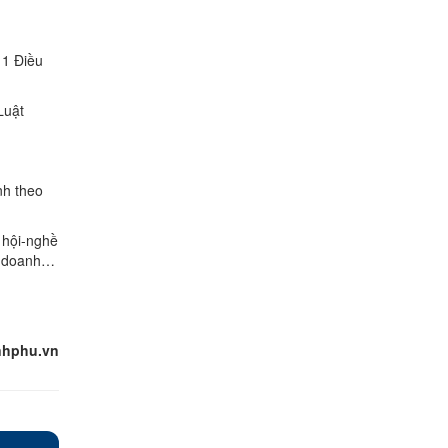
 1 Điều
Luật
nh theo
ã hội-nghề
nh doanh…
nhphu.vn