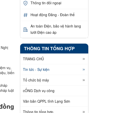
Thông tin đối ngoại
Hoạt động Đảng - Đoàn thể
An toàn Điện, bảo vệ hành lang
lưới Điện cao áp
 Nghị
THÔNG TIN TỔNG HỢP
TRANG CHỦ
iệm vụ,
Tin tức - Sự kiện
iệu, biển
Tổ chức bộ máy
 pháp
pháp luật
cỔNG Dịch vụ công
Văn bản QPPL tỉnh Lạng Sơn
 đồng
Thông tin tổng hợp