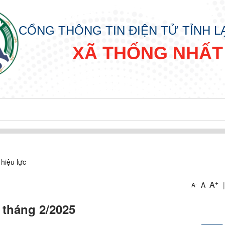
CỔNG THÔNG TIN ĐIỆN TỬ TỈNH 
XÃ THỐNG NHẤT
Y “ ĐỜI ĐỜI NHỚ ƠN BÁC HỒ” XUÂN BÍNH NGỌ NĂM 2026
hiệu lực
+
A
A
|
-
A
 tháng 2/2025