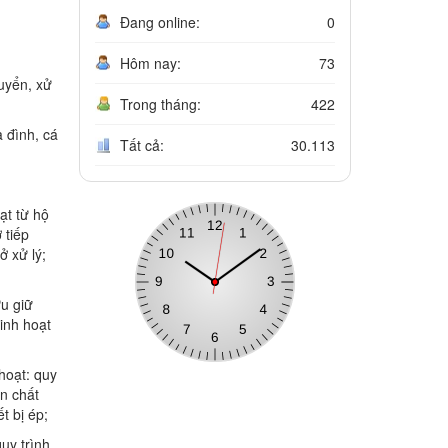
Đang online:
0
Hôm nay:
73
uyển, xử
Trong tháng:
422
 đình, cá
Tất cả:
30.113
ạt từ hộ
 tiếp
ở xử lý;
ưu giữ
sinh hoạt
 hoạt: quy
ển chất
t bị ép;
quy trình