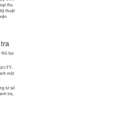
hoạt thu
 kỹ thuật
 vận
tra
 thủ tục
021/TT-
hành một
ng tư số
anh tra,