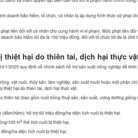
ức danh và thẩm quyền lập biên bản đối với vi phạm hành chính trong 
kinh doanh bảo hiểm, tổ chức, cá nhân bị áp dụng hình thức xử phạt ch
phạt tiền đối với cá nhân cho cùng hành vi vi phạm. Mức phạt tiền đối 
doanh bảo hiểm tối đa là 100 triệu đồng, đối với tổ chức tối đa là 200 t
thiệt hại do thiên tai, dịch hại thực vậ
0/1/2025 quy định về chính sách hỗ trợ sản xuất nông nghiệp để khôi
trồng, vật nuôi, thủy sản, lâm nghiệp, sản xuất muối hoặc một phần chi
hiệt hại do thiên tai, dịch hại thực vật.
 do thiên tai (bao gồm nuôi trồng thuỷ sản, sản xuất, ương dưỡng giống 
đầm/hầm): hỗ trợ 60 triệu đồng/ha diện tích nuôi bị thiệt hại.
3
 đồng/100 m
thể tích nuôi bị thiệt hại.
đồng/ha diện tích nuôi bị thiệt hại.