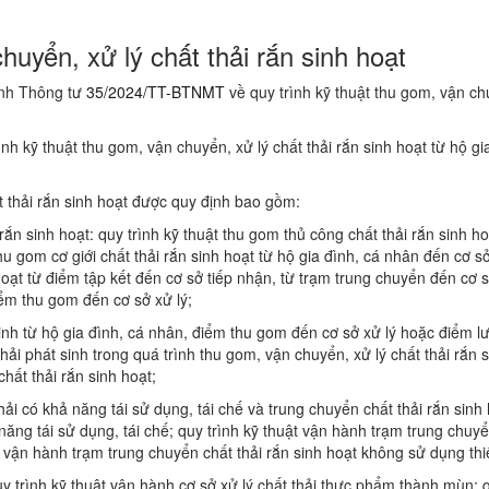
huyển, xử lý chất thải rắn sinh hoạt
ành Thông tư
35/2024/TT-BTNMT
về quy trình kỹ thuật thu gom, vận ch
kỹ thuật thu gom, vận chuyển, xử lý chất thải rắn sinh hoạt từ hộ gia
ất thải rắn sinh hoạt được quy định bao gồm:
rắn sinh hoạt: quy trình kỹ thuật thu gom thủ công chất thải rắn sinh ho
hu gom cơ giới chất thải rắn sinh hoạt từ hộ gia đình, cá nhân đến cơ sở
hoạt từ điểm tập kết đến cơ sở tiếp nhận, từ trạm trung chuyển đến cơ s
iểm thu gom đến cơ sở xử lý;
sinh từ hộ gia đình, cá nhân, điểm thu gom đến cơ sở xử lý hoặc điểm l
hải phát sinh trong quá trình thu gom, vận chuyển, xử lý chất thải rắn 
chất thải rắn sinh hoạt;
hải có khả năng tái sử dụng, tái chế và trung chuyển chất thải rắn sinh
 năng tái sử dụng, tái chế; quy trình kỹ thuật vận hành trạm trung chuy
ật vận hành trạm trung chuyển chất thải rắn sinh hoạt không sử dụng thiế
quy trình kỹ thuật vận hành cơ sở xử lý chất thải thực phẩm thành mùn; 