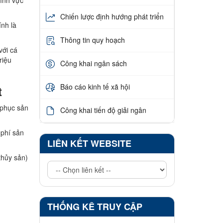
lĩnh vực
Chiến lược định hướng phát triển
ính là
Thông tin quy hoạch
với cá
riệu
Công khai ngân sách
Báo cáo kinh tế xã hội
t
 phục sản
Công khai tiến độ giải ngân
 phí sản
LIÊN KẾT WEBSITE
thủy sản)
THỐNG KÊ TRUY CẬP