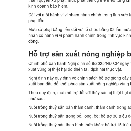
thẩm quyền xử phạt, mức phạt tiền cụ thể theo từng ch
kinh doanh bảo hiểm.
Đối với mỗi hành vi vi phạm hành chính trong lĩnh vực 
phạt tiền.
Mức xử phạt bằng tiền đối với tổ chức bằng 02 lần mức 
nhân có hành vi vi phạm hành chính trong lĩnh vực kinh 
đồng.
Hỗ trợ sản xuất nông nghiệp bị 
Chính phủ ban hành Nghị định số
9/2025/NĐ-CP
ngày 1
xuất vùng bị thiệt hại do thiên tai, dịch hại thực vật.
Nghị định này quy định về chính sách hỗ trợ giống cây 
xuất ban đầu để khôi phục sản xuất nông nghiệp vùng bị t
Theo quy định, mức hỗ trợ đối với thủy sản bị thiệt hại
như sau:
Nuôi trồng thuỷ sản bán thâm canh, thâm canh trong ao (
Nuôi trồng thuỷ sản trong bể, lồng, bè: hỗ trợ 30 triệu
Nuôi trồng thuỷ sản theo hình thức khác: hỗ trợ 15 triệu 