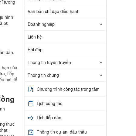
hí tượng
Văn bản chỉ đạo điều hành
ịu hình
là 50
Doanh nghiệp
Liên hệ
Hỏi đáp
ân dân.
Thông tin tuyên truyền
n hạn của
ra, tiếp
Thông tin chung
ếu nại, tố
Chương trình công tác trọng tâm
 đồng
Lịch công tác
inh
Lịch tiếp dân
ang thực
phạt;
Thông tin dự án, đấu thầu