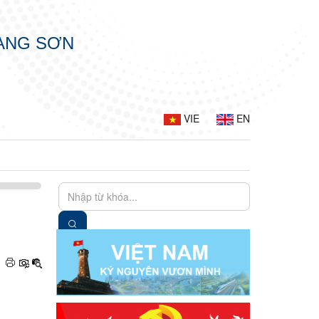
LẠNG SƠN
VIE
EN