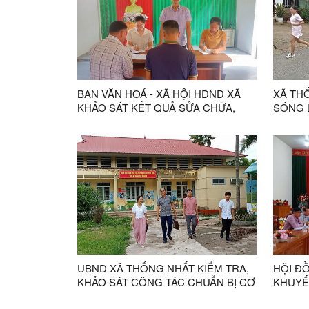
BAN VĂN HOÁ - XÃ HỘI HĐND XÃ
XÃ TH
KHẢO SÁT KẾT QUẢ SỬA CHỮA,
SÓNG L
NÂNG CẤP CÁC NHÀ VĂN THÔN
HƯỞNG
TRÊN ĐỊA BÀN XÃ THỐNG NHẤT.
PHÒNG
UBND XÃ THỐNG NHẤT KIỂM TRA,
HỘI Đ
KHẢO SÁT CÔNG TÁC CHUẨN BỊ CƠ
KHUYẾ
SỞ VẬT CHẤT TẠI CÁC TRƯỜNG
XÁC Đ