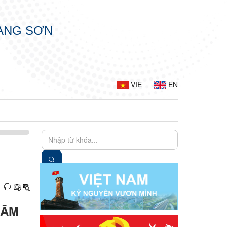
LẠNG SƠN
VIE
EN
NĂM