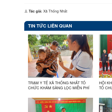
Tác giả:
Xã Thống Nhất
TIN TỨC LIÊN QUAN
TRẠM Y TẾ XÃ THỐNG NHẤT TỔ
HỘI K
CHỨC KHÁM SÀNG LỌC MIỄN PHÍ
TỔ CHỨ
CHO TRẺ EM KHUYẾT TẬT NĂM
THỨ NH
2026