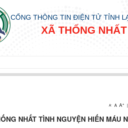
CỔNG THÔNG TIN ĐIỆN TỬ TỈNH 
XÃ THỐNG NHẤT
Y “ ĐỜI ĐỜI NHỚ ƠN BÁC HỒ” XUÂN BÍNH NGỌ NĂM 2026
+
A
A
|
-
A
THỐNG NHẤT TÌNH NGUYỆN HIẾN MÁU 