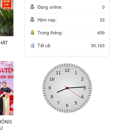
Đang online:
0
Hôm nay:
33
Trong tháng:
459
HÁT
Tất cả:
30.163
 TUÝ
ÀY
THỐNG
U