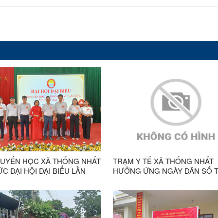
HUYẾN HỌC XÃ THỐNG NHẤT
TRẠM Y TẾ XÃ THỐNG NHẤT
C ĐẠI HỘI ĐẠI BIỂU LẦN
HƯỞNG ỨNG NGÀY DÂN SỐ 
ẤT, NHIỆM KỲ 2026 – 2031
GIỚI 11/7/2026