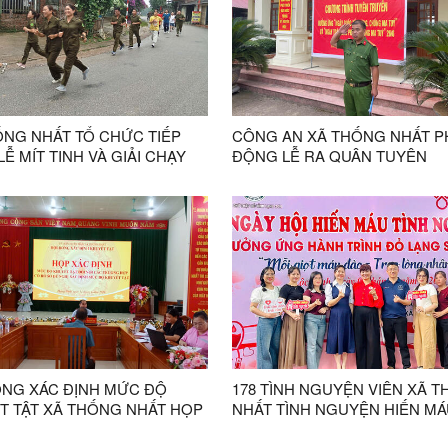
ỐNG NHẤT TỔ CHỨC TIẾP
CÔNG AN XÃ THỐNG NHẤT P
Ễ MÍT TINH VÀ GIẢI CHẠY
ĐỘNG LỄ RA QUÂN TUYÊN
 ỨNG THÁNG HÀNH ĐỘNG
TRUYỀN PHÒNG, CHỐNG MA
, CHỐNG MA TÚY NĂM 2026
HƯỞNG ỨNG NGÀY QUỐC TẾ
PHÒNG, CHỐNG MA TUÝ NG
26/6.
ỒNG XÁC ĐỊNH MỨC ĐỘ
178 TÌNH NGUYỆN VIÊN XÃ 
T TẬT XÃ THỐNG NHẤT HỌP
NHẤT TÌNH NGUYỆN HIẾN MÁ
ỊNH MỨC ĐỘ KHUYẾT TẬT
NĂM 2026.