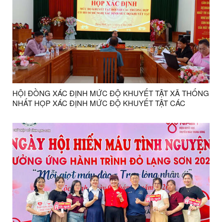
HỘI ĐỒNG XÁC ĐỊNH MỨC ĐỘ KHUYẾT TẬT XÃ THỐNG
NHẤT HỌP XÁC ĐỊNH MỨC ĐỘ KHUYẾT TẬT CÁC
TRƯỜNG HỢP NĂM 2026