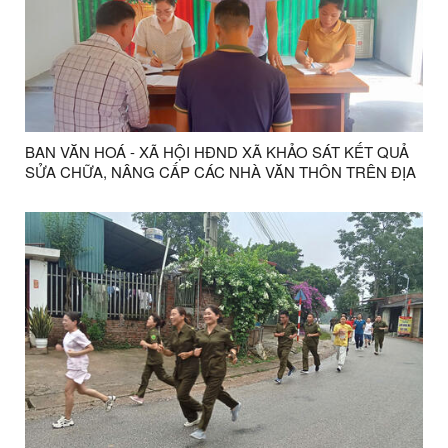
BAN VĂN HOÁ - XÃ HỘI HĐND XÃ KHẢO SÁT KẾT QUẢ
SỬA CHỮA, NÂNG CẤP CÁC NHÀ VĂN THÔN TRÊN ĐỊA
BÀN XÃ THỐNG NHẤT.