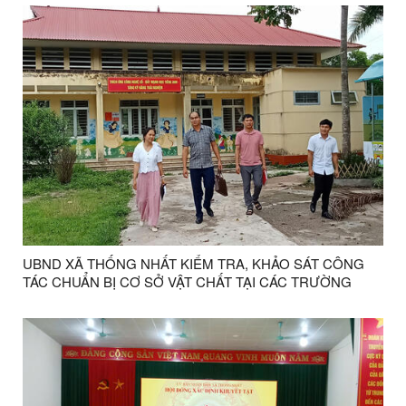
26/6.
UBND XÃ THỐNG NHẤT KIỂM TRA, KHẢO SÁT CÔNG
TÁC CHUẨN BỊ CƠ SỞ VẬT CHẤT TẠI CÁC TRƯỜNG
HỌC TRÊN ĐỊA BÀN XÃ.