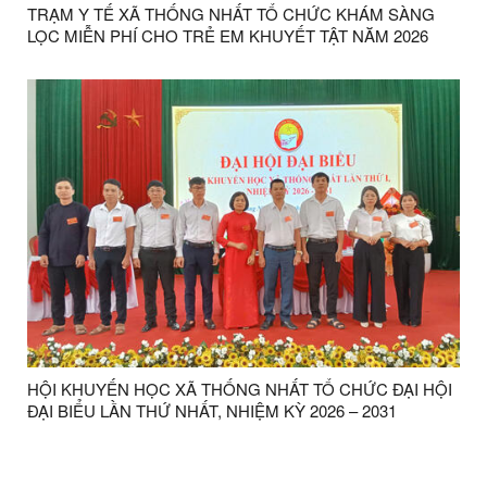
TRẠM Y TẾ XÃ THỐNG NHẤT TỔ CHỨC KHÁM SÀNG
LỌC MIỄN PHÍ CHO TRẺ EM KHUYẾT TẬT NĂM 2026
HỘI KHUYẾN HỌC XÃ THỐNG NHẤT TỔ CHỨC ĐẠI HỘI
ĐẠI BIỂU LẦN THỨ NHẤT, NHIỆM KỲ 2026 – 2031