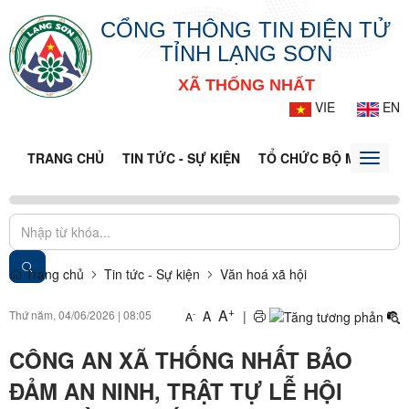
CỔNG THÔNG TIN ĐIỆN TỬ
TỈNH LẠNG SƠN
XÃ THỐNG NHẤT
VIE
EN
TRANG CHỦ
TIN TỨC - SỰ KIỆN
TỔ CHỨC BỘ MÁY
CỔ
Toggle
naviga
Trang chủ
Tin tức - Sự kiện
Văn hoá xã hội
+
A
Thứ năm, 04/06/2026
|
08:05
A
|
-
A
CÔNG AN XÃ THỐNG NHẤT BẢO
ĐẢM AN NINH, TRẬT TỰ LỄ HỘI