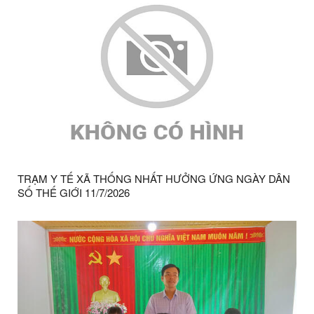
TRẠM Y TẾ XÃ THỐNG NHẤT HƯỞNG ỨNG NGÀY DÂN
SỐ THẾ GIỚI 11/7/2026