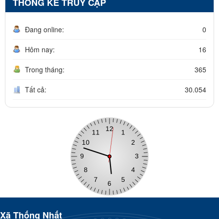
THỐNG KÊ TRUY CẬP
Đang online:
0
Hôm nay:
16
Trong tháng:
365
Tất cả:
30.054
Xã Thống Nhất