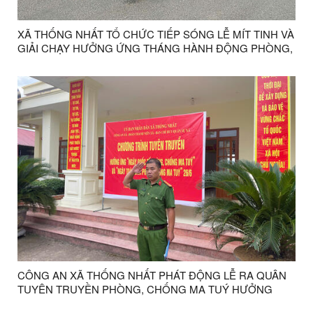
XÃ THỐNG NHẤT TỔ CHỨC TIẾP SÓNG LỄ MÍT TINH VÀ
GIẢI CHẠY HƯỞNG ỨNG THÁNG HÀNH ĐỘNG PHÒNG,
CHỐNG MA TÚY NĂM 2026
CÔNG AN XÃ THỐNG NHẤT PHÁT ĐỘNG LỄ RA QUÂN
TUYÊN TRUYỀN PHÒNG, CHỐNG MA TUÝ HƯỞNG
ỨNG NGÀY QUỐC TẾ PHÒNG, CHỐNG MA TUÝ NGÀY