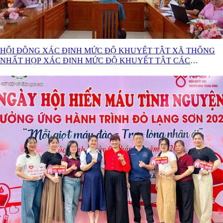
HỘI ĐỒNG XÁC ĐỊNH MỨC ĐỘ KHUYẾT TẬT XÃ THỐNG
NHẤT HỌP XÁC ĐỊNH MỨC ĐỘ KHUYẾT TẬT CÁC
TRƯỜNG HỢP NĂM 2026