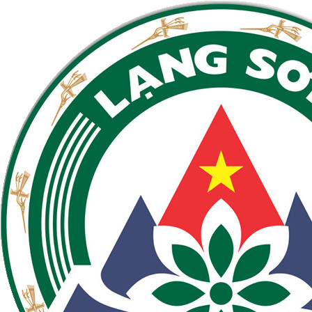
PHÁT
ĐỜI
UÂN