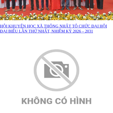
HỘI KHUYẾN HỌC XÃ THỐNG NHẤT TỔ CHỨC ĐẠI HỘI
ĐẠI BIỂU LẦN THỨ NHẤT, NHIỆM KỲ 2026 – 2031