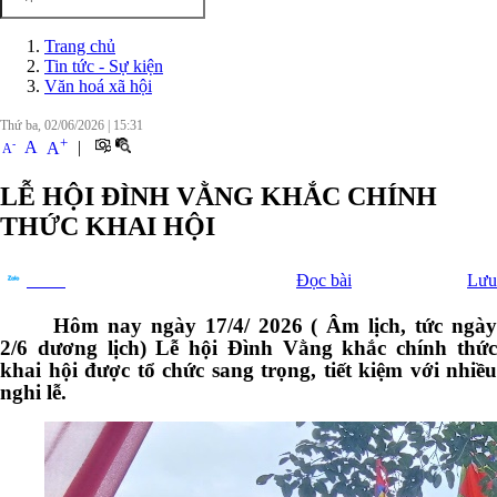
Trang chủ
Tin tức - Sự kiện
Văn hoá xã hội
Thứ ba, 02/06/2026
|
15:31
+
-
A
|
A
A
LỄ HỘI ĐÌNH VẰNG KHẮC CHÍNH
THỨC KHAI HỘI
Đọc bài
Lưu
Chia sẻ
Hôm nay ngày 17/4/ 2026 ( Âm lịch, tức ngày
2/6 dương lịch) Lễ hội Đình Vằng khắc chính thức
khai hội được tổ chức sang trọng, tiết kiệm với nhiều
nghi lễ.