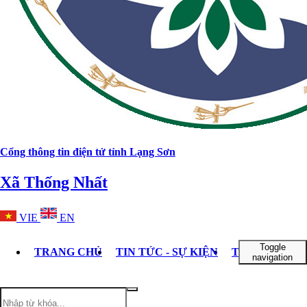
Cổng thông tin điện tử tỉnh Lạng Sơn
Xã Thống Nhất
VIE
EN
Toggle
TRANG CHỦ
TIN TỨC - SỰ KIỆN
TỔ CHỨC BỘ
navigation