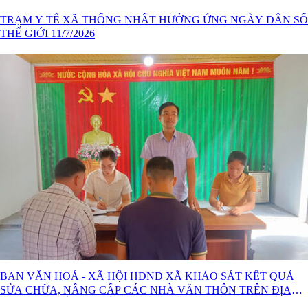
TRẠM Y TẾ XÃ THỐNG NHẤT HƯỞNG ỨNG NGÀY DÂN SỐ
THẾ GIỚI 11/7/2026
BAN VĂN HOÁ - XÃ HỘI HĐND XÃ KHẢO SÁT KẾT QUẢ
SỬA CHỮA, NÂNG CẤP CÁC NHÀ VĂN THÔN TRÊN ĐỊA
BÀN XÃ THỐNG NHẤT.