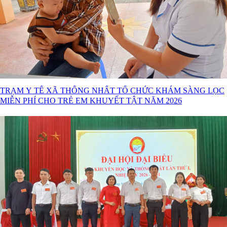
TRẠM Y TẾ XÃ THỐNG NHẤT TỔ CHỨC KHÁM SÀNG LỌC
MIỄN PHÍ CHO TRẺ EM KHUYẾT TẬT NĂM 2026