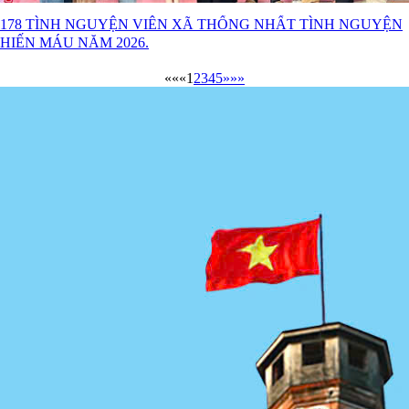
178 TÌNH NGUYỆN VIÊN XÃ THỐNG NHẤT TÌNH NGUYỆN
HIẾN MÁU NĂM 2026.
««
«
1
2
3
4
5
»
»»