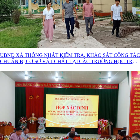
UBND XÃ THỐNG NHẤT KIỂM TRA, KHẢO SÁT CÔNG TÁC
CHUẨN BỊ CƠ SỞ VẬT CHẤT TẠI CÁC TRƯỜNG HỌC TRÊN
ĐỊA BÀN XÃ.