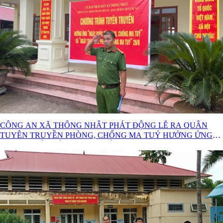
CÔNG AN XÃ THỐNG NHẤT PHÁT ĐỘNG LỄ RA QUÂN
TUYÊN TRUYỀN PHÒNG, CHỐNG MA TUÝ HƯỞNG ỨNG
NGÀY QUỐC TẾ PHÒNG, CHỐNG MA TUÝ NGÀY 26/6.