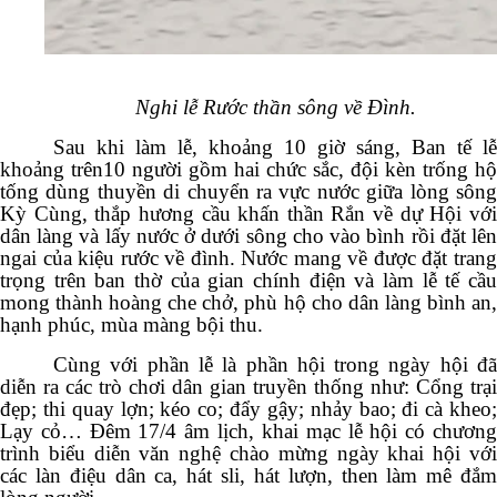
Nghi lễ Rước thần sông về Đình.
Sau khi làm lễ, khoảng 10 giờ sáng, Ban tế lễ
khoảng trên10 người gồm hai chức sắc, đội kèn trống hộ
tống dùng thuyền di chuyển ra vực nước giữa lòng sông
Kỳ Cùng, thắp hương cầu khấn thần Rắn về dự Hội với
dân làng và lấy nước ở dưới sông cho vào bình rồi đặt lên
ngai của kiệu rước về đình. Nước mang về được đặt trang
trọng trên ban thờ của gian chính điện và làm lễ tế cầu
mong thành hoàng che chở, phù hộ cho dân làng bình an,
hạnh phúc, mùa màng bội thu.
Cùng với phần lễ là phần hội trong ngày hội đã
diễn ra các trò chơi dân gian truyền thống như: Cổng trại
đẹp; thi quay lợn; kéo co; đẩy gậy; nhảy bao; đi cà kheo;
Lạy cỏ… Đêm 17/4 âm lịch, khai mạc lễ hội có chương
trình biểu diễn văn nghệ chào mừng ngày khai hội với
các làn điệu dân ca, hát sli, hát lượn, then làm mê đắm