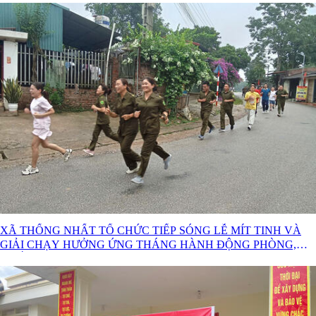
XÃ THỐNG NHẤT TỔ CHỨC TIẾP SÓNG LỄ MÍT TINH VÀ
GIẢI CHẠY HƯỞNG ỨNG THÁNG HÀNH ĐỘNG PHÒNG,
CHỐNG MA TÚY NĂM 2026