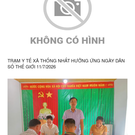
TRẠM Y TẾ XÃ THỐNG NHẤT HƯỞNG ỨNG NGÀY DÂN
SỐ THẾ GIỚI 11/7/2026