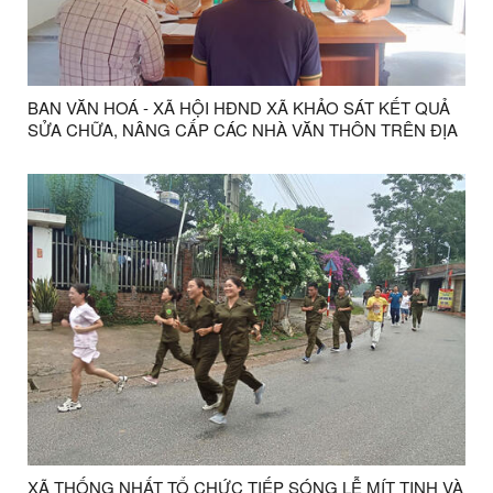
BAN VĂN HOÁ - XÃ HỘI HĐND XÃ KHẢO SÁT KẾT QUẢ
SỬA CHỮA, NÂNG CẤP CÁC NHÀ VĂN THÔN TRÊN ĐỊA
BÀN XÃ THỐNG NHẤT.
XÃ THỐNG NHẤT TỔ CHỨC TIẾP SÓNG LỄ MÍT TINH VÀ