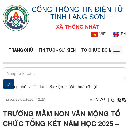
CỔNG THÔNG TIN ĐIỆN TỬ
TỈNH LẠNG SƠN
XÃ THỐNG NHẤT
VIE
EN
TRANG CHỦ
TIN TỨC - SỰ KIỆN
TỔ CHỨC BỘ MÁY
CỔ
Toggle
naviga
Trang chủ
Tin tức - Sự kiện
Văn hoá xã hội
+
A
Thứ ba, 26/05/2026
|
12:23
A
|
-
A
TRƯỜNG MẦM NON VÂN MỘNG TỔ
CHỨC TỔNG KẾT NĂM HỌC 2025 –