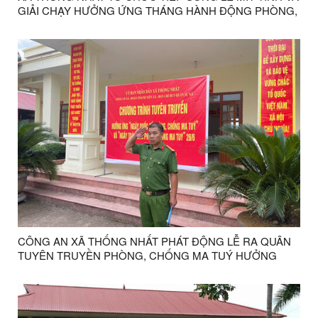
GIẢI CHẠY HƯỞNG ỨNG THÁNG HÀNH ĐỘNG PHÒNG,
CHỐNG MA TÚY NĂM 2026
CÔNG AN XÃ THỐNG NHẤT PHÁT ĐỘNG LỄ RA QUÂN
TUYÊN TRUYỀN PHÒNG, CHỐNG MA TUÝ HƯỞNG
ỨNG NGÀY QUỐC TẾ PHÒNG, CHỐNG MA TUÝ NGÀY
26/6.