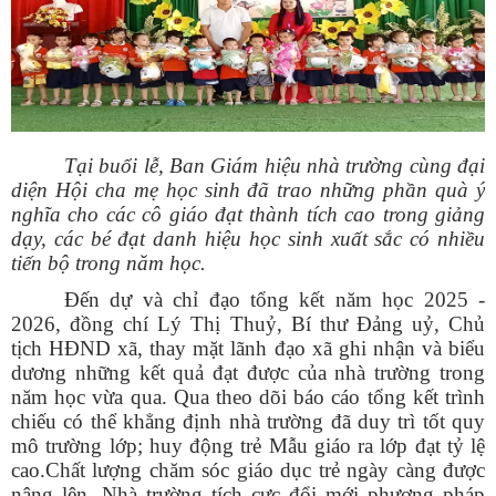
Tại buổi lễ, Ban Giám hiệu nhà trường cùng đại
diện Hội cha mẹ học sinh đã trao những phần quà ý
nghĩa cho các cô giáo đạt thành tích cao trong giảng
dạy, các bé đạt danh hiệu học sinh xuất sắc có nhiều
tiến bộ trong năm học.
Đến dự và chỉ đạo tổng kết năm học 2025 -
2026, đồng chí Lý Thị Thuỷ, Bí thư Đảng uỷ, Chủ
tịch HĐND xã, thay mặt lãnh đạo xã ghi nhận và biểu
dương những kết quả đạt được của nhà trường trong
năm học vừa qua. Qua theo dõi báo cáo tổng kết trình
chiếu có thể khẳng định nhà trường đã duy trì tốt quy
mô trường lớp; huy động trẻ Mẫu giáo ra lớp đạt tỷ lệ
cao.Chất lượng chăm sóc giáo dục trẻ ngày càng được
nâng lên. Nhà trường tích cực đổi mới phương pháp