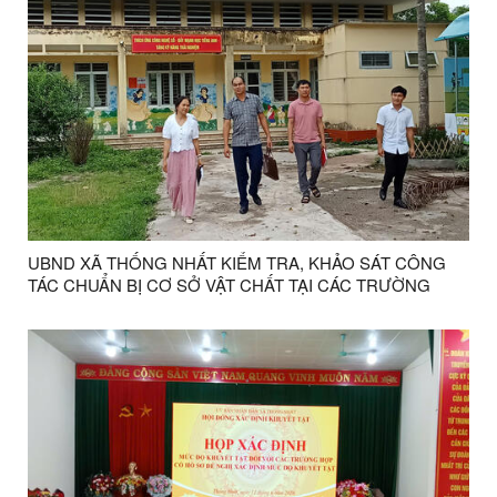
UBND XÃ THỐNG NHẤT KIỂM TRA, KHẢO SÁT CÔNG
TÁC CHUẨN BỊ CƠ SỞ VẬT CHẤT TẠI CÁC TRƯỜNG
HỌC TRÊN ĐỊA BÀN XÃ.