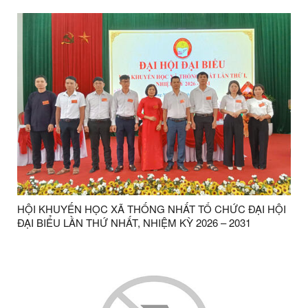
HỘI KHUYẾN HỌC XÃ THỐNG NHẤT TỔ CHỨC ĐẠI HỘI
ĐẠI BIỂU LẦN THỨ NHẤT, NHIỆM KỲ 2026 – 2031