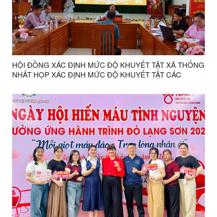
HỘI ĐỒNG XÁC ĐỊNH MỨC ĐỘ KHUYẾT TẬT XÃ THỐNG
NHẤT HỌP XÁC ĐỊNH MỨC ĐỘ KHUYẾT TẬT CÁC
TRƯỜNG HỢP NĂM 2026