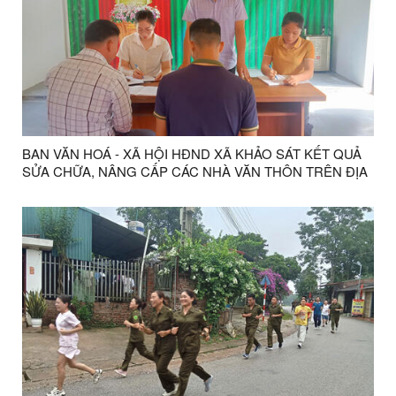
BAN VĂN HOÁ - XÃ HỘI HĐND XÃ KHẢO SÁT KẾT QUẢ
SỬA CHỮA, NÂNG CẤP CÁC NHÀ VĂN THÔN TRÊN ĐỊA
BÀN XÃ THỐNG NHẤT.