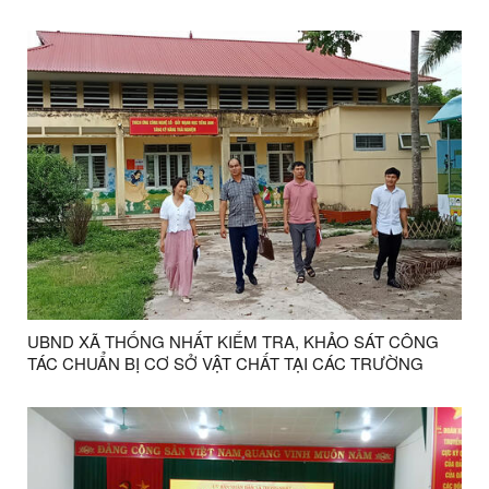
ỨNG NGÀY QUỐC TẾ PHÒNG, CHỐNG MA TUÝ NGÀY
26/6.
UBND XÃ THỐNG NHẤT KIỂM TRA, KHẢO SÁT CÔNG
TÁC CHUẨN BỊ CƠ SỞ VẬT CHẤT TẠI CÁC TRƯỜNG
HỌC TRÊN ĐỊA BÀN XÃ.