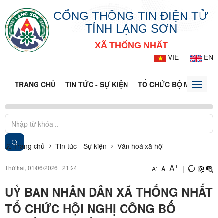
CỔNG THÔNG TIN ĐIỆN TỬ
TỈNH LẠNG SƠN
XÃ THỐNG NHẤT
VIE
EN
TRANG CHỦ
TIN TỨC - SỰ KIỆN
TỔ CHỨC BỘ MÁY
CỔ
Toggle
naviga
Trang chủ
Tin tức - Sự kiện
Văn hoá xã hội
+
A
Thứ hai, 01/06/2026
|
21:24
A
|
-
A
UỶ BAN NHÂN DÂN XÃ THỐNG NHẤT
TỔ CHỨC HỘI NGHỊ CÔNG BỐ