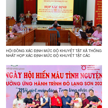
HỘI ĐỒNG XÁC ĐỊNH MỨC ĐỘ KHUYẾT TẬT XÃ THỐNG
NHẤT HỌP XÁC ĐỊNH MỨC ĐỘ KHUYẾT TẬT CÁC
TRƯỜNG HỢP NĂM 2026