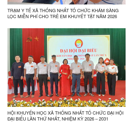
TRẠM Y TẾ XÃ THỐNG NHẤT TỔ CHỨC KHÁM SÀNG
LỌC MIỄN PHÍ CHO TRẺ EM KHUYẾT TẬT NĂM 2026
HỘI KHUYẾN HỌC XÃ THỐNG NHẤT TỔ CHỨC ĐẠI HỘI
ĐẠI BIỂU LẦN THỨ NHẤT, NHIỆM KỲ 2026 – 2031