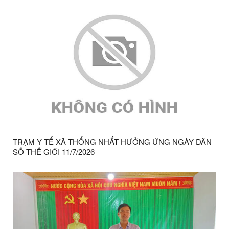
TRẠM Y TẾ XÃ THỐNG NHẤT HƯỞNG ỨNG NGÀY DÂN
SỐ THẾ GIỚI 11/7/2026