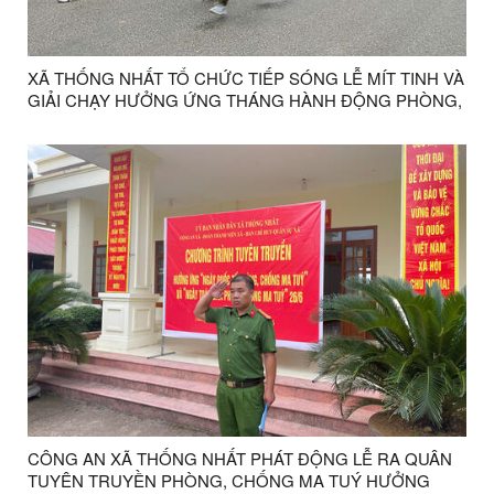
XÃ THỐNG NHẤT TỔ CHỨC TIẾP SÓNG LỄ MÍT TINH VÀ
GIẢI CHẠY HƯỞNG ỨNG THÁNG HÀNH ĐỘNG PHÒNG,
CHỐNG MA TÚY NĂM 2026
CÔNG AN XÃ THỐNG NHẤT PHÁT ĐỘNG LỄ RA QUÂN
TUYÊN TRUYỀN PHÒNG, CHỐNG MA TUÝ HƯỞNG