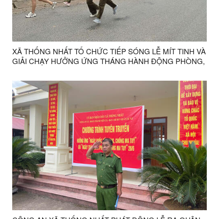
XÃ THỐNG NHẤT TỔ CHỨC TIẾP SÓNG LỄ MÍT TINH VÀ
GIẢI CHẠY HƯỞNG ỨNG THÁNG HÀNH ĐỘNG PHÒNG,
CHỐNG MA TÚY NĂM 2026