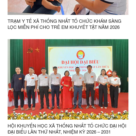
TRẠM Y TẾ XÃ THỐNG NHẤT TỔ CHỨC KHÁM SÀNG
LỌC MIỄN PHÍ CHO TRẺ EM KHUYẾT TẬT NĂM 2026
HỘI KHUYẾN HỌC XÃ THỐNG NHẤT TỔ CHỨC ĐẠI HỘI
ĐẠI BIỂU LẦN THỨ NHẤT, NHIỆM KỲ 2026 – 2031