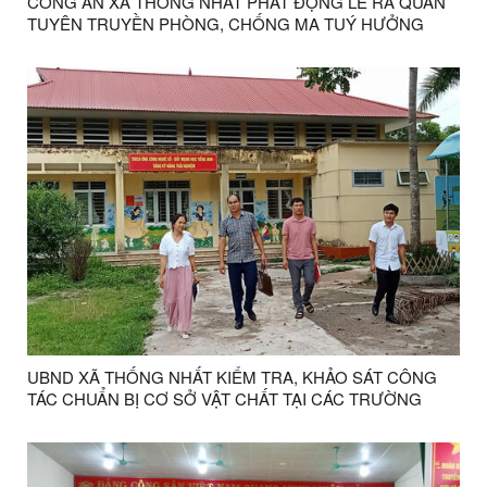
CÔNG AN XÃ THỐNG NHẤT PHÁT ĐỘNG LỄ RA QUÂN
TUYÊN TRUYỀN PHÒNG, CHỐNG MA TUÝ HƯỞNG
ỨNG NGÀY QUỐC TẾ PHÒNG, CHỐNG MA TUÝ NGÀY
26/6.
UBND XÃ THỐNG NHẤT KIỂM TRA, KHẢO SÁT CÔNG
TÁC CHUẨN BỊ CƠ SỞ VẬT CHẤT TẠI CÁC TRƯỜNG
HỌC TRÊN ĐỊA BÀN XÃ.