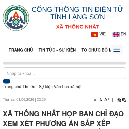
CỔNG THÔNG TIN ĐIỆN TỬ
TỈNH LẠNG SƠN
XÃ THỐNG NHẤT
VIE
EN
TRANG CHỦ
TIN TỨC - SỰ KIỆN
TỔ CHỨC BỘ MÁY
CỔ
Toggle
naviga
Trang chủ
Tin tức - Sự kiện
Văn hoá xã hội
+
A
Thứ hai, 01/06/2026
|
22:29
A
|
-
A
XÃ THỐNG NHẤT HỌP BAN CHỈ ĐẠO
XEM XÉT PHƯƠNG ÁN SẮP XẾP