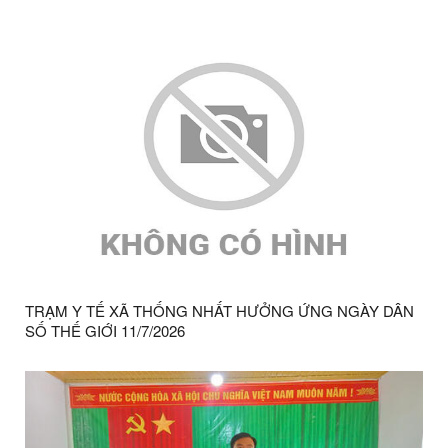
TRẠM Y TẾ XÃ THỐNG NHẤT HƯỞNG ỨNG NGÀY DÂN
SỐ THẾ GIỚI 11/7/2026