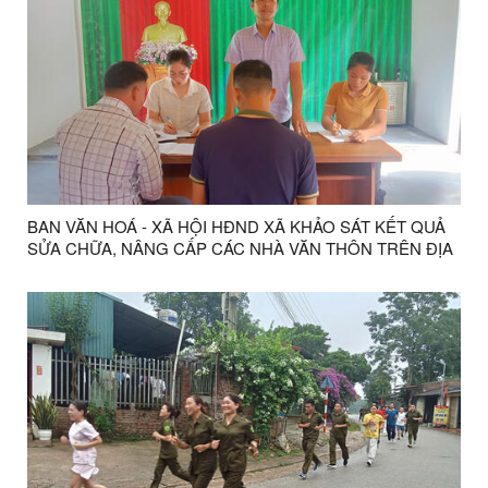
BAN VĂN HOÁ - XÃ HỘI HĐND XÃ KHẢO SÁT KẾT QUẢ
SỬA CHỮA, NÂNG CẤP CÁC NHÀ VĂN THÔN TRÊN ĐỊA
BÀN XÃ THỐNG NHẤT.