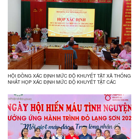
HỘI ĐỒNG XÁC ĐỊNH MỨC ĐỘ KHUYẾT TẬT XÃ THỐNG
NHẤT HỌP XÁC ĐỊNH MỨC ĐỘ KHUYẾT TẬT CÁC
TRƯỜNG HỢP NĂM 2026