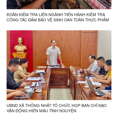
ĐOÀN KIỂM TRA LIÊN NGÀNH TIẾN HÀNH KIỂM TRA
CÔNG TÁC ĐẢM BẢO VỆ SINH OAN TOÀN THỰC PHẨM
TRONG DỊP TẾT TRUNG THU NĂM 2025
UBND XÃ THỐNG NHẤT TỔ CHỨC HỌP BAN CHỈ ĐẠO
VẬN ĐỘNG HIẾN MÁU TÌNH NGUYỆN