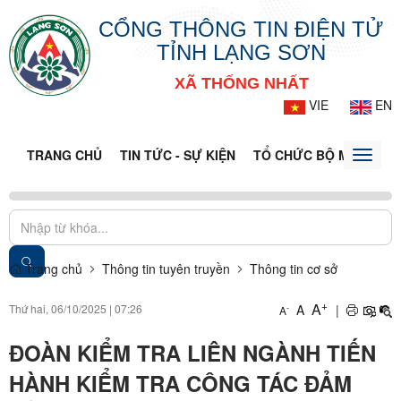
CỔNG THÔNG TIN ĐIỆN TỬ
TỈNH LẠNG SƠN
XÃ THỐNG NHẤT
VIE
EN
TRANG CHỦ
TIN TỨC - SỰ KIỆN
TỔ CHỨC BỘ MÁY
CỔ
Toggle
naviga
Trang chủ
Thông tin tuyên truyền
Thông tin cơ sở
+
A
Thứ hai, 06/10/2025
|
07:26
A
|
-
A
ĐOÀN KIỂM TRA LIÊN NGÀNH TIẾN
HÀNH KIỂM TRA CÔNG TÁC ĐẢM