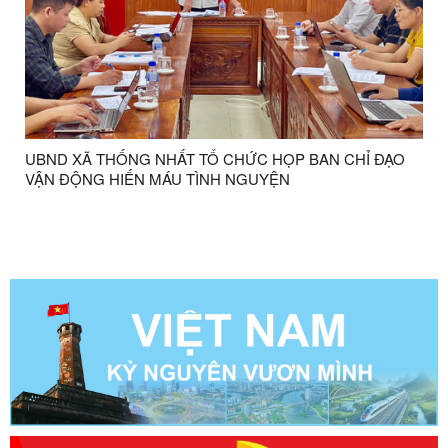
UBND XÃ THỐNG NHẤT TỔ CHỨC HỌP BAN CHỈ ĐẠO
VẬN ĐỘNG HIẾN MÁU TÌNH NGUYỆN