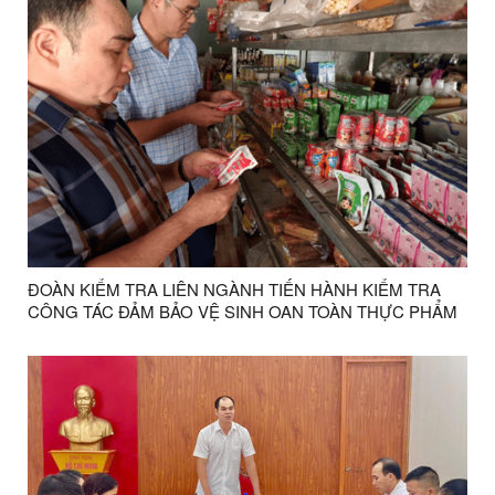
ĐOÀN KIỂM TRA LIÊN NGÀNH TIẾN HÀNH KIỂM TRA
CÔNG TÁC ĐẢM BẢO VỆ SINH OAN TOÀN THỰC PHẨM
TRONG DỊP TẾT TRUNG THU NĂM 2025