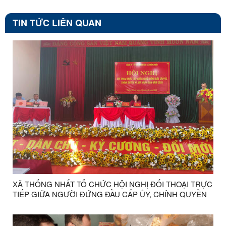
TIN TỨC LIÊN QUAN
XÃ THỐNG NHẤT TỔ CHỨC HỘI NGHỊ ĐỐI THOẠI TRỰC
TIẾP GIỮA NGƯỜI ĐỨNG ĐẦU CẤP ỦY, CHÍNH QUYỀN
VỚI NHÂN DÂN NĂM 2025