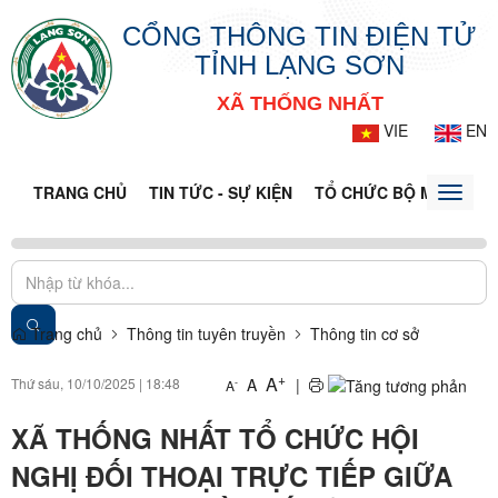
CỔNG THÔNG TIN ĐIỆN TỬ
TỈNH LẠNG SƠN
XÃ THỐNG NHẤT
VIE
EN
TRANG CHỦ
TIN TỨC - SỰ KIỆN
TỔ CHỨC BỘ MÁY
CỔ
Toggle
naviga
Trang chủ
Thông tin tuyên truyền
Thông tin cơ sở
+
A
Thứ sáu, 10/10/2025
|
18:48
A
|
-
A
XÃ THỐNG NHẤT TỔ CHỨC HỘI
NGHỊ ĐỐI THOẠI TRỰC TIẾP GIỮA