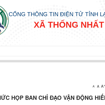
CỔNG THÔNG TIN ĐIỆN TỬ TỈNH 
XÃ THỐNG NHẤT
Y “ ĐỜI ĐỜI NHỚ ƠN BÁC HỒ” XUÂN BÍNH NGỌ NĂM 2026
A
A
-
A
ỨC HỌP BAN CHỈ ĐẠO VẬN ĐỘNG HIẾ