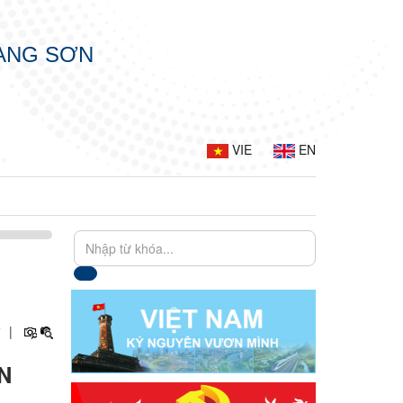
LẠNG SƠN
VIE
EN
+
|
N