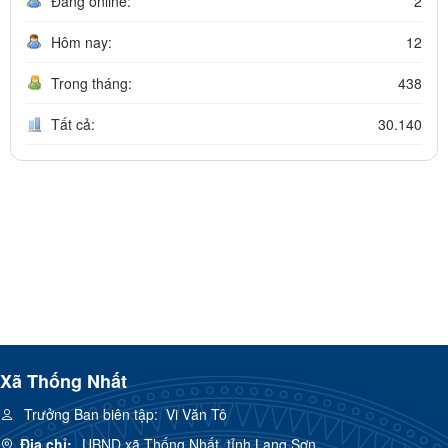
Đang online:
2
Hôm nay:
12
Trong tháng:
438
Tất cả:
30.140
Xã Thống Nhất
Trưởng Ban biên tập:
Vi Văn Tô
Địa chỉ:
UBND xã Thống Nhất, tỉnh Lạng Sơn