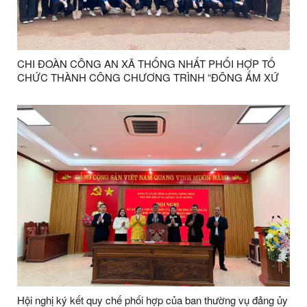
CHI ĐOÀN CÔNG AN XÃ THỐNG NHẤT PHỐI HỢP TỔ
CHỨC THÀNH CÔNG CHƯƠNG TRÌNH “ĐÔNG ẤM XỨ
LẠNG”
Hội nghị ký kết quy chế phối hợp của ban thường vụ đảng ủy