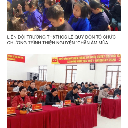
LIÊN ĐỘI TRƯỜNG TH&THCS LÊ QUÝ ĐÔN TỔ CHỨC
CHƯƠNG TRÌNH THIỆN NGUYỆN “CHĂN ẤM MÙA
ĐÔNG” XUÂN BÍNH NGỌ NĂM 2026