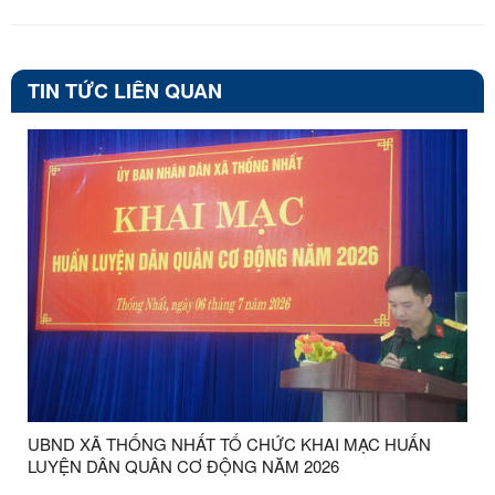
TIN TỨC LIÊN QUAN
UBND XÃ THỐNG NHẤT TỔ CHỨC KHAI MẠC HUẤN
LUYỆN DÂN QUÂN CƠ ĐỘNG NĂM 2026