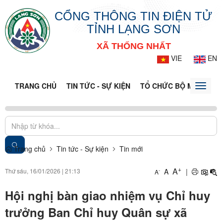
CỔNG THÔNG TIN ĐIỆN TỬ
TỈNH LẠNG SƠN
XÃ THỐNG NHẤT
VIE
EN
TRANG CHỦ
TIN TỨC - SỰ KIỆN
TỔ CHỨC BỘ MÁY
CỔ
Toggle
naviga
Trang chủ
Tin tức - Sự kiện
Tin mới
+
A
Thứ sáu, 16/01/2026
|
21:13
A
|
-
A
Hội nghị bàn giao nhiệm vụ Chỉ huy
trưởng Ban Chỉ huy Quân sự xã