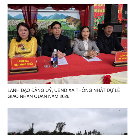
LÃNH ĐẠO ĐẢNG UỶ, UBND XÃ THỐNG NHẤT DỰ LỄ
GIAO NHẬN QUÂN NĂM 2026