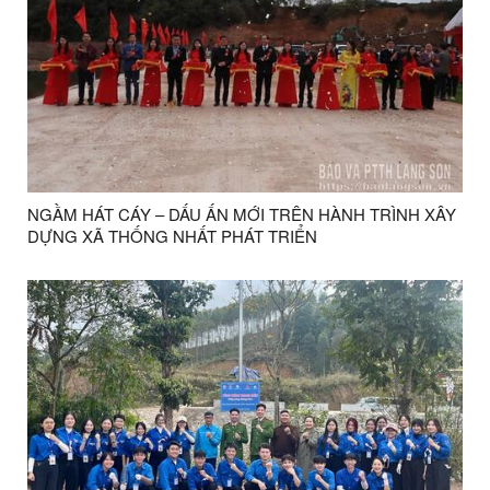
NGẦM HÁT CÁY – DẤU ẤN MỚI TRÊN HÀNH TRÌNH XÂY
DỰNG XÃ THỐNG NHẤT PHÁT TRIỂN