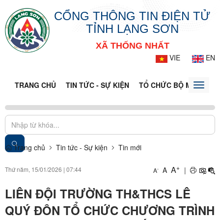
CỔNG THÔNG TIN ĐIỆN TỬ
TỈNH LẠNG SƠN
XÃ THỐNG NHẤT
VIE
EN
TRANG CHỦ
TIN TỨC - SỰ KIỆN
TỔ CHỨC BỘ MÁY
CỔ
Toggle
naviga
Trang chủ
Tin tức - Sự kiện
Tin mới
+
A
Thứ năm, 15/01/2026
|
07:44
A
|
-
A
LIÊN ĐỘI TRƯỜNG TH&THCS LÊ
QUÝ ĐÔN TỔ CHỨC CHƯƠNG TRÌNH