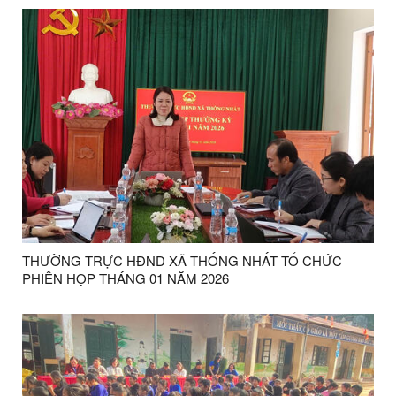
THƯỜNG TRỰC HĐND XÃ THỐNG NHẤT TỔ CHỨC
PHIÊN HỌP THÁNG 01 NĂM 2026