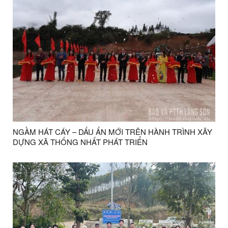
NGẦM HÁT CÁY – DẤU ẤN MỚI TRÊN HÀNH TRÌNH XÂY
DỰNG XÃ THỐNG NHẤT PHÁT TRIỂN