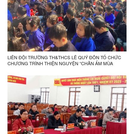
LIÊN ĐỘI TRƯỜNG TH&THCS LÊ QUÝ ĐÔN TỔ CHỨC
CHƯƠNG TRÌNH THIỆN NGUYỆN “CHĂN ẤM MÙA
ĐÔNG” XUÂN BÍNH NGỌ NĂM 2026