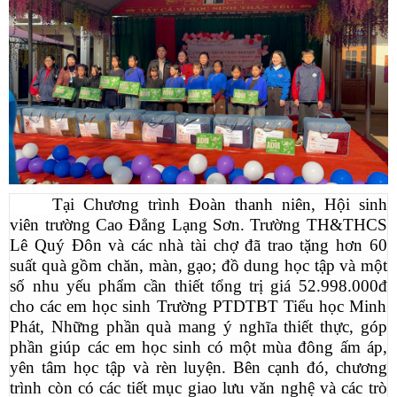
Tại Chương trình Đoàn thanh niên, Hội sinh
viên trường Cao Đẳng Lạng Sơn. Trường TH&THCS
Lê Quý Đôn và các nhà tài chợ đã trao tặng hơn 60
suất quà gồm c
hăn, màn, gạo; đồ dung học tập và một
số nhu yếu phẩm cần thiết tổng trị giá 52.998.000đ
cho các em học sinh Trường PTDTBT Tiểu học Minh
Phát, Những phần quà mang ý nghĩa thiết thực, góp
phần giúp các em học sinh có một mùa đông ấm áp,
yên tâm học tập và rèn luyện. Bên cạnh đó, chương
trình còn có các tiết mục giao lưu văn nghệ và các trò