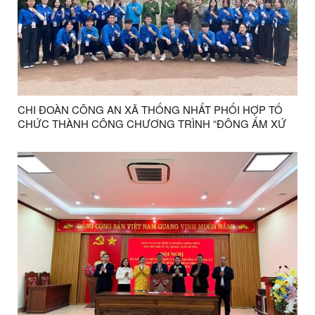
CHI ĐOÀN CÔNG AN XÃ THỐNG NHẤT PHỐI HỢP TỔ
CHỨC THÀNH CÔNG CHƯƠNG TRÌNH “ĐÔNG ẤM XỨ
LẠNG”