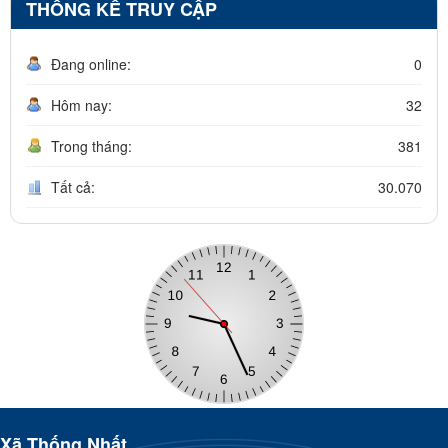
THỐNG KÊ TRUY CẬP
Đang online:
0
Hôm nay:
32
Trong tháng:
381
Tất cả:
30.070
Xã Thống Nhất