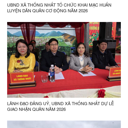
UBND XÃ THỐNG NHẤT TỔ CHỨC KHAI MẠC HUẤN
LUYỆN DÂN QUÂN CƠ ĐỘNG NĂM 2026
LÃNH ĐẠO ĐẢNG UỶ, UBND XÃ THỐNG NHẤT DỰ LỄ
GIAO NHẬN QUÂN NĂM 2026