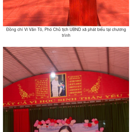
Đ
ồng
chí Vi Văn Tô, Phó Chủ tịch UBND xã phát biểu tại chương
trình