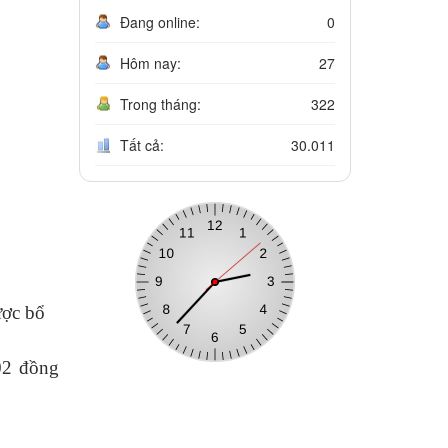
Đang online:
0
Hôm nay:
27
Trong tháng:
322
Tất cả:
30.011
ược bổ
02 đồng