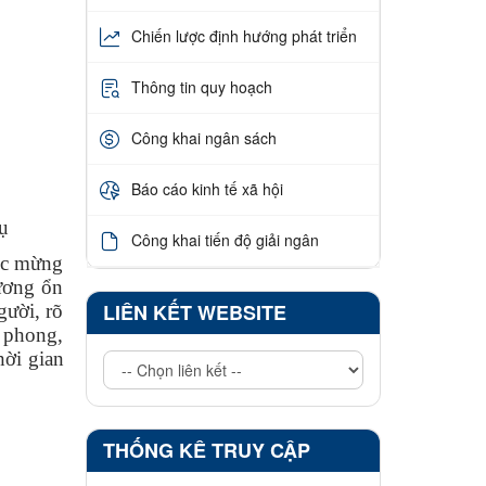
Chiến lược định hướng phát triển
Thông tin quy hoạch
Công khai ngân sách
Báo cáo kinh tế xã hội
vụ
Công khai tiến độ giải ngân
úc mừng
rương ổn
LIÊN KẾT WEBSITE
gười, rõ
n phong,
hời gian
THỐNG KÊ TRUY CẬP