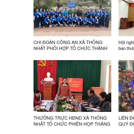
CHI ĐOÀN CÔNG AN XÃ THỐNG
Hội ngh
NHẤT PHỐI HỢP TỔ CHỨC THÀNH
ban thư
CÔNG CHƯƠNG TRÌNH “ĐÔNG ẤM
Đảng bộ
XỨ LẠNG”
2030 và
THƯỜNG TRỰC HĐND XÃ THỐNG
LIÊN 
NHẤT TỔ CHỨC PHIÊN HỌP THÁNG
QUÝ Đ
01 NĂM 2026
TRÌNH