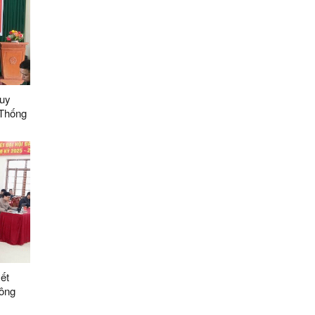
huy
 Thống
ết
c cán