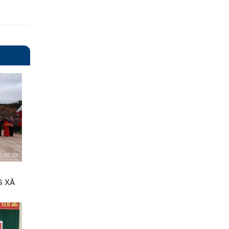
I
G XÃ