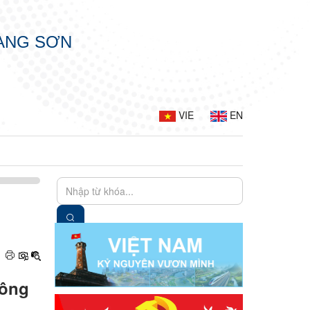
LẠNG SƠN
VIE
EN
công