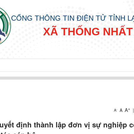
CỔNG THÔNG TIN ĐIỆN TỬ TỈNH 
XÃ THỐNG NHẤT
Y “ ĐỜI ĐỜI NHỚ ƠN BÁC HỒ” XUÂN BÍNH NGỌ NĂM 2026
+
A
A
|
-
A
yết định thành lập đơn vị sự nghiệp 