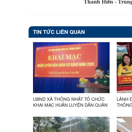
Thanh Hiền - Trung
TIN TỨC LIÊN QUAN
UBND XÃ THỐNG NHẤT TỔ CHỨC
LÃNH 
KHAI MẠC HUẤN LUYỆN DÂN QUÂN
THỐNG
CƠ ĐỘNG NĂM 2026
QUÂN 