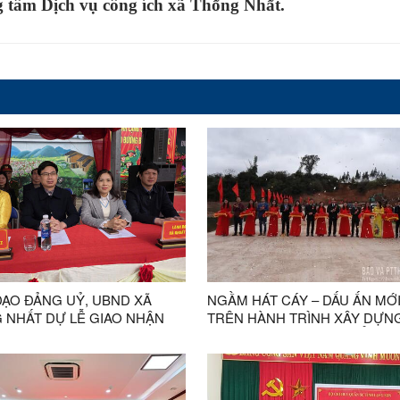
 tâm Dịch vụ công ích xã Thống Nhất.
ĐẠO ĐẢNG UỶ, UBND XÃ
NGẦM HÁT CÁY – DẤU ẤN MỚ
 NHẤT DỰ LỄ GIAO NHẬN
TRÊN HÀNH TRÌNH XÂY DỰN
NĂM 2026
THỐNG NHẤT PHÁT TRIỂN