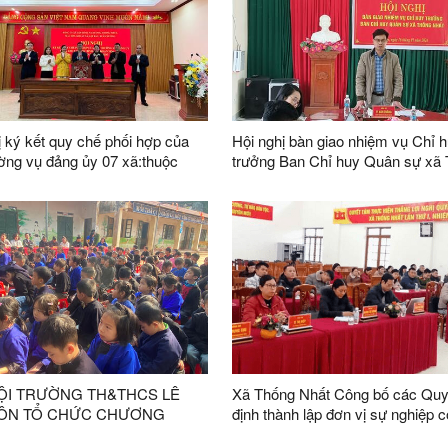
ị ký kết quy chế phối hợp của
Hội nghị bàn giao nhiệm vụ Chỉ 
ờng vụ đảng ủy 07 xã:thuộc
trưởng Ban Chỉ huy Quân sự xã
 tỉnh Lạng Sơn giai đoạn 2026 -
Nhất
 những năm tiếp theo
ĐỘI TRƯỜNG TH&THCS LÊ
Xã Thống Nhất Công bố các Quy
ÔN TỔ CHỨC CHƯƠNG
định thành lập đơn vị sự nghiệp công
 THIỆN NGUYỆN “CHĂN ẤM
lập và các Quyết định về công tá